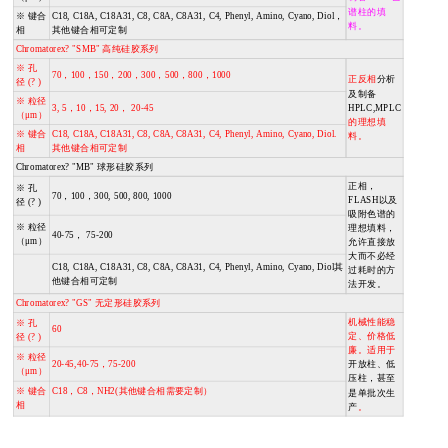
谱柱的填
※
键合
C18, C18A, C18A31, C8, C8A, C8A31, C4, Phenyl, Amino, Cyano, Diol，
料。
相
其他键合相可定制
Chromatorex? "SMB" 高纯硅胶系列
※ 孔
70，100，150，200，300，500，800，1000
正反相
分析
径 (? )
及制备
※ 粒径
3, 5，10，15, 20， 20-45
HPLC,MPLC
（μm）
的理想填
※ 键合
C18, C18A, C18A31, C8, C8A, C8A31, C4, Phenyl, Amino, Cyano, Diol.
料。
相
其他键合相可定制
Chromatorex? "MB"
球形硅胶系列
正相，
※
孔
70
，
100
，
300, 500, 800, 1000
FLASH
以及
径
(
?
)
吸附色谱的
※
粒径
理想填料，
40-75
，
75-200
（μm）
允许直接放
大而不必经
C18, C18A, C18A31, C8, C8A, C8A31, C4, Phenyl, Amino, Cyano, Diol
其
过耗时的方
他键合相可定制
法开发。
Chromatorex? "GS" 无定形硅胶系列
机械性能稳
※ 孔
60
定、价格低
径 (? )
廉。适用于
※ 粒径
20-45,40-75，75-200
开放柱、低
（μm）
压柱，甚至
※ 键合
C18，C8，NH2(其他键合相需要定制）
是单批次生
相
产
。