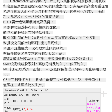
Chromatorex
硅胶填料的生产达到很高的化学纯度标准。有机物
和痕量金属含量被控制在严格的限度之内。分离结果的高度可重现性
允许直接放大而不必经过耗时的方法开发。这是对化学纯度，表面
积，孔容和孔径严格控制的直接结果。
特点及优势：
FUJI 富士色谱填料
※
多种粒径选择有利于柱效的优化。
※
狭窄的粒径分布保持低柱压。
※
保留时间的*性和重现性允许从实验室规模放大到工业应用。
※
批次之间的*性保证性能的重现性。
※
生产规模巨大，没有放大上限的制约。
有条件根据客户要求选择特定批次产品。
SPS
级超纯硅胶系列：广泛用于装填分析柱及高效制备柱。
SMB
级高纯硅胶系列：高效分析及制备，中低压制备。
MB
球形硅胶系列：正相，
flash
及吸附色谱理想填料，可直接用于放
大。
GS
无定形硅胶系列：机械性能稳定，价格低廉。使用于开口住柱，
低压柱，甚至单批次生产。
+
Chromatorex?
产品系列：
SPS, SMB, MB, GS
Chromatorex? "SPS"
超纯硅胶系列
※
孔
广泛应用于
100
，150,
200
，
300
径
(
?
)
装填分析
※
粒径
HPLC、高校
2
(
100
?), 3,
5, 9，
10
（μm）
制备HPLC色