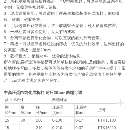
2：所有规格蛋白层析柱都是一个O型圈密封，可以亲水以及亲有机
溶剂，无需更换密封圈，筛板。
3：玻璃管耐高压，可以适用于硬基质和软基质色谱填料，例如凝
胶，树脂，硅胶等等。
4：可以选择外贴防爆膜，防止玻璃管子爆裂，对人员造成伤害。
5：一根柱管可多次使用，大大节约成本。
6：分离带颜色复杂化合物，可以直观的看到分离色带。
7：筛板：可以提供各种粒径的筛板，优良的分配效果，达到更好的
分离度，筛板一般是20um。
8：载样量大， 惰性材料，优异的流体结构。
所有蛋白层析玻璃柱都是可以简单快捷的拆卸以及组装的，蛋白层析
玻璃柱在蛋白，多肽，抗体等等各类化合物的分离行业中占据了非常
重要的地位，各种规格的空柱管为各类化合物分离提供了良好的平
台，zui大程度满足客户的需要。
中高压蛋白纯化层析柱
耐压20bar 两端可调
+
蛋白层析柱
两端可调
内
耐
柱
床层高
床层体
货号
径/mm
压/bar
长/mm
度/mm
积/mL
15
30
100
0-100
0-17
FTK15100
15
210
0-210
0-37
FTK15210