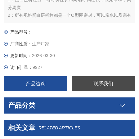
分离度
2：所有规格蛋白层析柱都是一个O型圈密封，可以亲水以及亲有
机溶剂，无需更换密封圈，筛板
3：玻璃管耐高压，可以适用于硬基质和软基质色谱填料，例如
产品型号：
凝胶，树脂，硅胶等等
厂商性质：
生产厂家
4：可以选择外贴防爆膜，防止玻璃管子爆裂，对人员造成伤害
更新时间：
2026-03-30
访 问 量：
9927
产品咨询
联系我们
产品分类
相关文章
RELATED ARTICLES