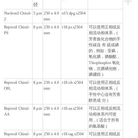
+
径
Nucleosil
Chiral-
5
μ
m
250 x 4.0
n15.dpg.s2504
2
mm
Reprosil Chiral-
8
μ
m
250 x 4.0
r18.ps.s2504
可以使用正相或反
PS
mm
相流动相体系，(
芳香族化合物的手
性碳连 有 硫或磷
的 , 例如 : 亚砜，
氧化膦，膦酸酯，
Thiophosphin 氧化
物，次膦硒化物，
膦硼烷 )
Reprosil Chiral-
8
μ
m
250 x 4.0
r18.oh.s2504
可以使用正相或反
OH,
mm
相流动相体系，(
手性中心连有芳香
醇类成 分 )
Reprosil Chiral-
8
μ
m
250 x 4.0
r18.aa.s2504
可以正相或反相流
AA
mm
动相体系均可使
用，( 适合于所有
的氨基酸 )
Reprosil Chiral-
8
μ
m
250 x 4.0
r18.tag.s2504
可以使用正相或反