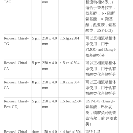
TAG
mm
相流动相体系，(
适合于替考拉宁，
氨基醇， N- 阻断
氨基酸，α- 羟基
酸，酰亚胺，氨基
酸类 , USP-L63)
Reprosil Chiral-
5
μ
m
250 x 4.0
r15.tg.s2504
可以反相流动相体
TG
mm
系使用，用于
FMOC-and Dansyl-
氨基酸拆分
Reprosil Chiral-
5
μ
m
250 x 4.0
r15.ca.s2504
可以正相流动相体
CA
mm
系使用，用于含有
羧酸类化合物拆分
Reprosil Chiral-
8
μ
m
250 x 4.0
r18.ca.s2504
可以正相流动相体
CA
mm
系使用，用于含有
羧酸类化合物拆分
Reprosil Chiral-
5
μ
m
250 x 4.0
r15.bcd.s2504
USP-L45 (Dansyl-
Beta-CD,
mm
氨基酸，巴比妥
类，磺胺类药物普
萘洛尔，前 列腺素
类）
Reprosil Chiral-
4
μ
m
150 x 4.0
r14.bcd.s1504
USP-L45