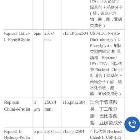
IPA / TFA 适合于
除草剂 + 药物分子
( 醇，碳水化合
物，酸，酯，亚砜
类成分 )
Reprosil Chiral-
5
μ
m
250x4
r15.LPG.s2504
USP-L36, N-(3,5-
L-PhenylGlycin
mm
Dinitrobenzoyl)-L-
Phenylglycin. 刷状
类型的固定 相 流
动相 : Heptane /
IPA / TFA , 可以代
替 Nucleosil Chiral-
3, 适合于除草剂 +
药物分子 ( 醇，碳
水化合物，酸，
酯，亚砜类成分 )
Reprosil
5
250x4
r15.pr.s2504
适合于氨基酸
Chiral-l-Prolin
m
mm
类，丁二酰亚
μ
胺，巴比妥酸
盐，亚砜类成分
Reprosil L-
5
μ
m
250x4mm
r15.hp.s2504
可以代替 Nucleosil
Hydroxy-Prolin
Chiral-1, USP-L32