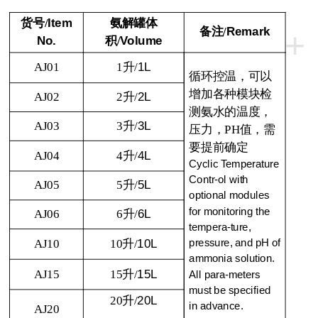
货号/
Item
氨解罐体
备注
/
Remark
+
No.
积
/
Volume
AJ01
1
升
/
1L
循环控温，可以
增加各种模块检
AJ02
2
升
/
2L
测氨水的温度，
AJ03
3
升
/
3L
压力，
PH
值，需
要提前确定
AJ04
4
升
/
4L
Cyclic Temperature
Contr-ol with
AJ05
5
升
/
5L
optional modules
for monitoring the
AJ06
6
升
/
6L
tempera-ture,
AJ10
10
升
/
10L
pressure, and pH of
ammonia solution.
AJ15
15
升
/
15L
All para-meters
must be specified
20
升
/
20L
in advance.
AJ20