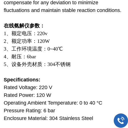
compensate for any deviation to minimize
fluctuations and maintain stable reaction conditions.
在线氨解仪参数：
1、额定电压：220v
2、
额定功率：120W
3、
工作环境温度：0~40℃
4、耐压：6bar
5、设备外壳材质：304不锈钢
Specifications:
Rated Voltage: 220 V
Rated Power: 120 W
Operating Ambient Temperature: 0 to 40 °C
Pressure Rating: 6 bar
Enclosure Material: 304 Stainless Steel