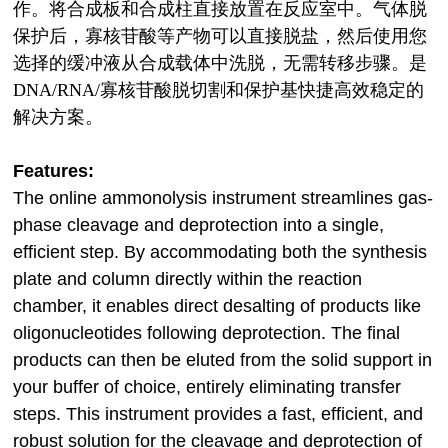
作。将合成板和合成柱直接放置在反应室中。气体脱
保护后，寡核苷酸等产物可以直接脱盐，然后使用您
选择的缓冲液从合成载体中洗脱，无需转移步骤。是
DNA/RNA/寡核苷酸脱切割和保护基快捷高效稳定的
解决方案。
Features:
The online ammonolysis instrument streamlines gas-
phase cleavage and deprotection into a single,
efficient step. By accommodating both the synthesis
plate and column directly within the reaction
chamber, it enables direct desalting of products like
oligonucleotides following deprotection. The final
products can then be eluted from the solid support in
your buffer of choice, entirely eliminating transfer
steps. This instrument provides a fast, efficient, and
robust solution for the cleavage and deprotection of