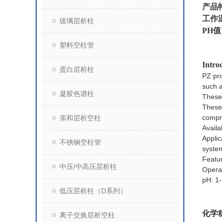
产品
工作温
玻璃层析柱
PH值
塑料空柱管
Intro
蛋白层析柱
PZ pr
such a
凝胶色谱柱
These 
These 
compr
亲和层析空柱
Availa
Applic
不锈钢空柱管
syste
Featur
中压/中高压层析柱
Opera
pH: 1
低压层析柱（D系列）
化学
离子交换层析空柱