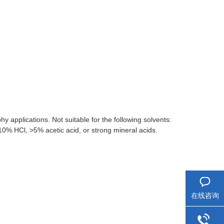
 applications. Not suitable for the following solvents:
0% HCl, >5% acetic acid, or strong mineral acids.
在线咨询