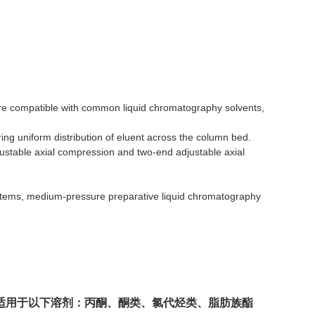
re compatible with common liquid chromatography solvents,
ing uniform distribution of eluent across the column bed.
ustable axial compression and two-end adjustable axial
ystems, medium-pressure preparative liquid chromatography
适用于以下溶剂：丙酮、酮类、氯代烃类、脂肪族酯