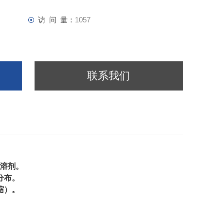
访 问 量：
1057
联系我们
溶剂。
分布。
缩）。