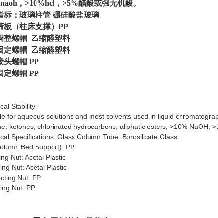
%naoh，>10%hcl，>5%醋酸或强无机酸。
指标：玻璃柱管 硼硅酸盐玻璃
（柱床支撑）PP
螺帽 乙缩醛塑料
螺帽 乙缩醛塑料
螺帽 PP
螺帽 PP
al Stability:
le for aqueous solutions and most solvents used in liquid chromatography
e, ketones, chlorinated hydrocarbons, aliphatic esters, >10% NaOH, >1
cal Specifications: Glass Column Tube: Borosilicate Glass
Column Bed Support): PP
ing Nut: Acetal Plastic
ing Nut: Acetal Plastic
cting Nut: PP
ing Nut: PP