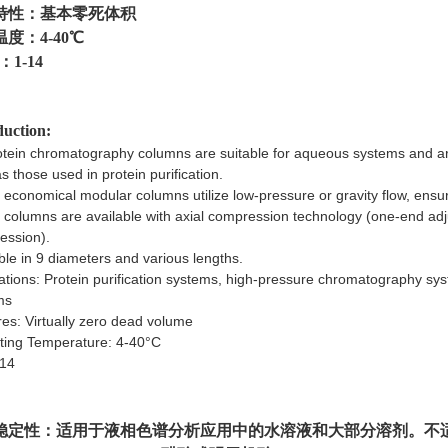
特性：基本零死体积
度：4-40℃
：1-14
duction:
otein chromatography columns are suitable for aqueous systems and a
s those used in protein purification.
economical modular columns utilize low-pressure or gravity flow, ensur
columns are available with axial compression technology (one-end adj
ession).
ble in 9 diameters and various lengths.
ations: Protein purification systems, high-pressure chromatography s
ms
es: Virtually zero dead volume
ting Temperature: 4-40°C
-14
稳定性：适用于液相色谱分析应用中的水溶液和大部分溶剂。不