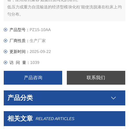
低压力或重力自流输送的经济型模块化柱’能使洗脱液在柱床上均
匀分布。
层析柱可以实现轴向压缩技术（一端可调轴向压缩 和两端可调轴
向压缩）。
产品型号：
PZ15-10AA
有9种直径和各种长度。
厂商性质：
生产厂家
更新时间：
2025-09-22
访 问 量：
1039
产品咨询
联系我们
产品分类
相关文章
RELATED ARTICLES