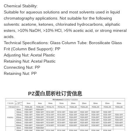
Chemical Stability:
Suitable for aqueous solutions and most solvents used in liquid
chromatography applications. Not suitable for the following
solvents: acetone, ketones, chlorinated hydrocarbons, aliphatic
esters, >10% NaOH, >10% HCl, >5% acetic acid, or strong mineral
acids.
Technical Specifications: Glass Column Tube: Borosilicate Glass
Frit (Column Bed Support): PP
Adjusting Nut: Acetal Plastic
Retaining Nut: Acetal Plastic
Connecting Nut: PP
Retaining Nut: PP
PZ
蛋白
层析柱订货信息