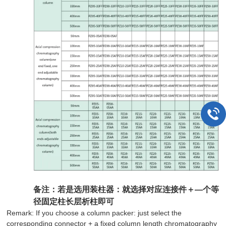
备注：若是选用装柱器：就选择对应连接件＋—个等
径固定柱长层析柱即可
Remark: If you choose a column packer: just select the
corresponding connector + a fixed column length chromatography