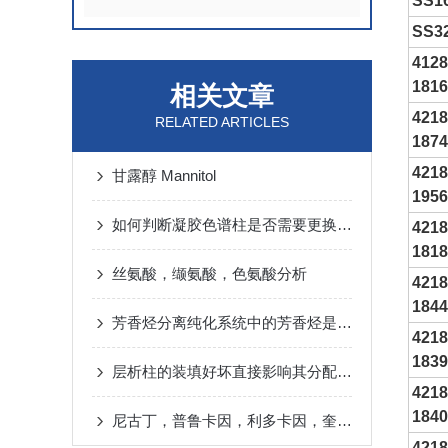
SS1
SS3
4128
1816
相关文章
4218
RELATED ARTICLES
1874
4218
甘露醇 Mannitol
1956
如何判断凝胶色谱柱是否需要更换？这些信号需警惕
4218
1818
丝氨酸，缬氨酸，色氨酸分析
4218
1844
芳香烃分离纯化系统中的芳香烃是什么呢
4218
1839
层析柱的装填好坏直接影响其分配效果
4218
1840
尼古丁，普鲁卡因，利多卡因，奎宁，多虑平，去甲替林，阿米替林分析
4218