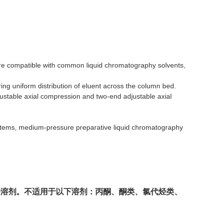
re compatible with common liquid chromatography solvents,
ing uniform distribution of eluent across the column bed.
ustable axial compression and two-end adjustable axial
ystems, medium-pressure preparative liquid chromatography
分溶剂。不适用于以下溶剂：丙酮、酮类、氯代烃类、