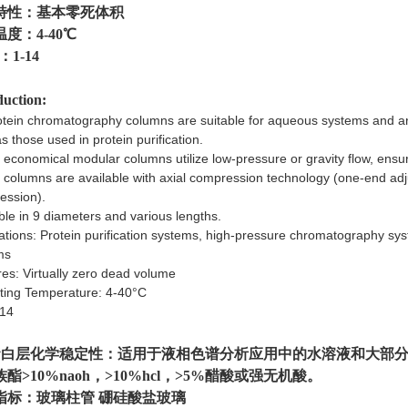
特性：基本零死体积
度：4-40℃
：1-14
duction:
otein chromatography columns are suitable for aqueous systems and a
s those used in protein purification.
economical modular columns utilize low-pressure or gravity flow, ensur
columns are available with axial compression technology (one-end adj
ession).
ble in 9 diameters and various lengths.
ations: Protein purification systems, high-pressure chromatography s
ms
es: Virtually zero dead volume
ting Temperature: 4-40°C
-14
蛋白层
化学稳定性：适用于液相色谱分析应用中的水溶液和大部
酯>10%naoh，>10%hcl，>5%醋酸或强无机酸。
指标：玻璃柱管 硼硅酸盐玻璃