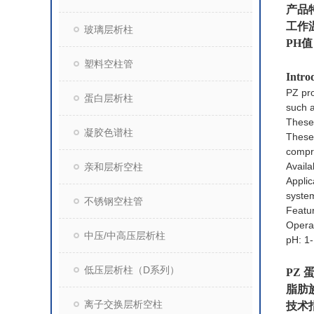
产品
工作温
玻璃层析柱
PH值
塑料空柱管
Intro
PZ pr
蛋白层析柱
such a
These 
凝胶色谱柱
These 
compr
Availa
亲和层析空柱
Applic
syste
不锈钢空柱管
Featur
Opera
中压/中高压层析柱
pH: 1
低压层析柱（D系列）
PZ 
脂肪族
离子交换层析空柱
技术