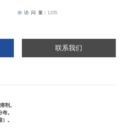
访 问 量：
1155
联系我们
溶剂。
分布。
缩）。