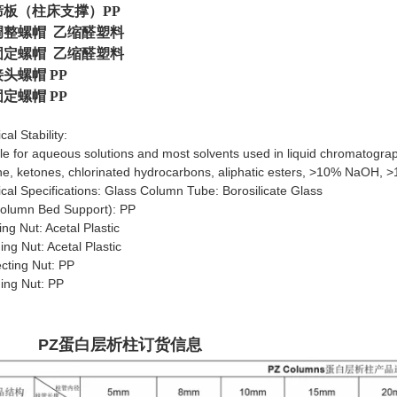
（柱床支撑）PP
螺帽 乙缩醛塑料
螺帽 乙缩醛塑料
螺帽 PP
螺帽 PP
al Stability:
le for aqueous solutions and most solvents used in liquid chromatography
e, ketones, chlorinated hydrocarbons, aliphatic esters, >10% NaOH, >1
cal Specifications: Glass Column Tube: Borosilicate Glass
Column Bed Support): PP
ing Nut: Acetal Plastic
ing Nut: Acetal Plastic
cting Nut: PP
ing Nut: PP
PZ
蛋白
层析柱订货信息