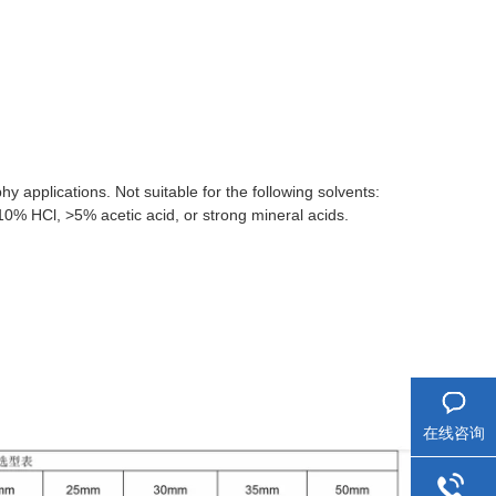
 applications. Not suitable for the following solvents:
0% HCl, >5% acetic acid, or strong mineral acids.
在线咨询