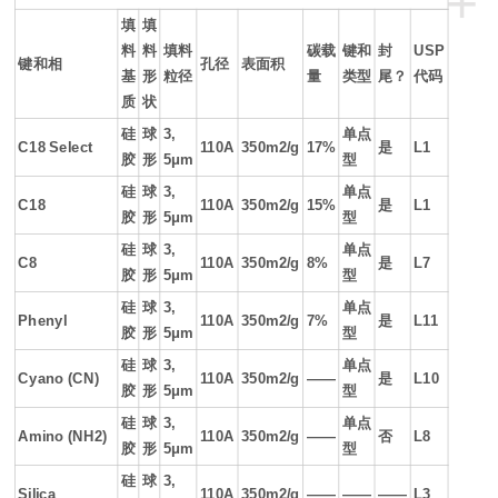
+
填
填
料
料
填料
碳载
键和
封
USP
键和相
孔径
表面积
基
形
粒径
量
类型
尾？
代码
质
状
硅
球
3,
单点
C18 Select
110A
350m2/g
17%
是
L1
胶
形
5μm
型
硅
球
3,
单点
C18
110A
350m2/g
15%
是
L1
胶
形
5μm
型
硅
球
3,
单点
C8
110A
350m2/g
8%
是
L7
胶
形
5μm
型
硅
球
3,
单点
Phenyl
110A
350m2/g
7%
是
L11
胶
形
5μm
型
硅
球
3,
单点
Cyano (CN)
110A
350m2/g
――
是
L10
胶
形
5μm
型
硅
球
3,
单点
Amino (NH2)
110A
350m2/g
――
否
L8
胶
形
5μm
型
硅
球
3,
Silica
110A
350m2/g
――
――
――
L3