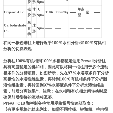
胶
形
5μm
硅
球
3,
单点
Organic Acid
110A
350m2/g
――
是
――
胶
形
5μm
型
聚
Carbohydrate
球
合
5μm
――
――
――
――
――
――
ES
形
物
在同一根色谱柱上进行近乎100％水相分析和100％有机相
分析的切换表现
分析柱100%有机相到100%水相都稳定适用Prevail分析柱
具有高度稳定的键和相，因此可以将同一根柱用于多个流动
相条件的分析项目。如图所示，先在97％水溶液条件下分析
高极性的水溶性维生素，再转到100％有机相条件下分析脂
溶性维生素，再转回到97%水溶液条件下分析水溶性维生
素，前后分离效果**。注意：在水相和有机相之间转换时应
确保前后衔接的流动相互溶。
Prevail C18 和半制备柱常用规格货号快速获取表：
【有更多规格此处未列出。如需不同粒径、键和相、柱内径