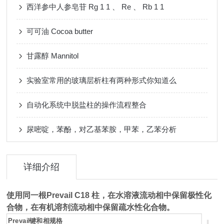
西洋参中人参皂苷 Rg 1 1 、 Re 、 Rb 1 1
可可油 Cocoa butter
甘露醇 Mannitol
实验室常用的玻璃层析柱有两种形式你知道么
自动化系统中脱盐柱的操作流程整合
尿嘧啶，苯酚，对乙基苯胺，甲苯，乙苯分析
详细介绍
使用同一根Prevail C18 柱，在水溶液流动相中保留极性化
合物，在有机溶剂流动相中保留疏水性
化合物。
Prevail键和相规格