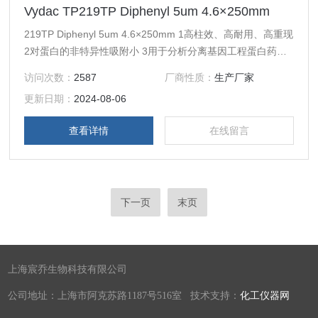
Vydac TP219TP Diphenyl 5um 4.6×250mm
219TP Diphenyl 5um 4.6×250mm 1高柱效、高耐用、高重现
2对蛋白的非特异性吸附小 3用于分析分离基因工程蛋白药
物、核酸、疫苗等，如胰岛素，促红细胞生成素，白介II, 甲
访问次数：
2587
厂商性质：
生产厂家
肝疫苗、狂犬疫苗，重组人生长激素 4从液/质连用色谱柱至
更新日期：
2024-08-06
工业制备填料线性放大
查看详情
在线留言
下一页
末页
上海宸乔生物科技有限公司
公司地址：上海市阿克苏路1187号516室 技术支持：
化工仪器网