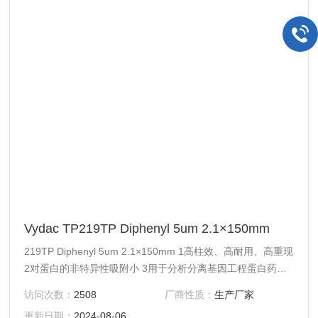
Vydac TP219TP Diphenyl 5um 2.1×150mm
219TP Diphenyl 5um 2.1×150mm 1高柱效、高耐用、高重现
2对蛋白的非特异性吸附小 3用于分析分离基因工程蛋白药
物、核酸、疫苗等，如胰岛素，促红细胞生成素，白介II, 甲
访问次数：
2508
厂商性质：
生产厂家
肝疫苗、狂犬疫苗，重组人生长激素 4从液/质连用色谱柱至
更新日期：
2024-08-06