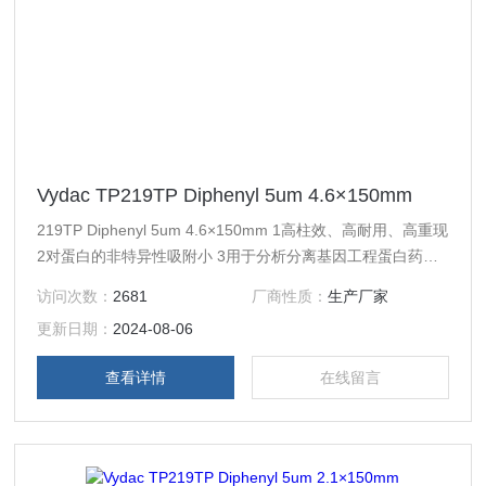
Vydac TP219TP Diphenyl 5um 4.6×150mm
219TP Diphenyl 5um 4.6×150mm 1高柱效、高耐用、高重现
2对蛋白的非特异性吸附小 3用于分析分离基因工程蛋白药
物、核酸、疫苗等，如胰岛素，促红细胞生成素，白介II, 甲
访问次数：
2681
厂商性质：
生产厂家
肝疫苗、狂犬疫苗，重组人生长激素 4从液/质连用色谱柱至
更新日期：
2024-08-06
工业制备填料线性放大
查看详情
在线留言