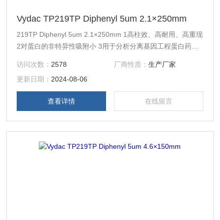
Vydac TP219TP Diphenyl 5um 2.1×250mm
219TP Diphenyl 5um 2.1×250mm 1高柱效、高耐用、高重现
2对蛋白的非特异性吸附小 3用于分析分离基因工程蛋白药
物、核酸、疫苗等，如胰岛素，促红细胞生成素，白介II, 甲
访问次数：
2578
厂商性质：
生产厂家
肝疫苗、狂犬疫苗，重组人生长激素 4从液/质连用色谱柱至
更新日期：
2024-08-06
工业制备填料线性放大
查看详情
在线留言