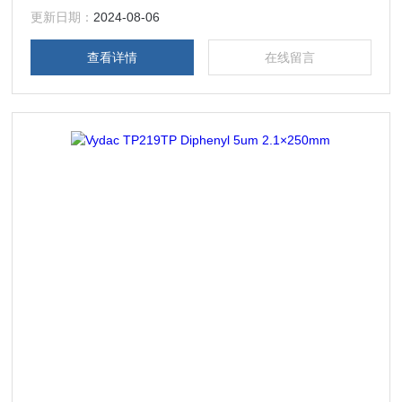
苗、狂犬疫苗，重组人生长激素 4从液/质连用色谱柱至工业
更新日期：
2024-08-06
制备填料线性放大
查看详情
在线留言