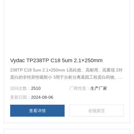
Vydac TP238TP C18 5um 2.1×250mm
238TP C18 5um 2.1×250mm 1高柱效、高耐用、高重现 2对
蛋白的非特异性吸附小 3用于分析分离基因工程蛋白药物、核
酸、疫苗等，如胰岛素，促红细胞生成素，白介II, 甲肝疫
访问次数：
2510
厂商性质：
生产厂家
苗、狂犬疫苗，重组人生长激素 4从液/质连用色谱柱至工业
更新日期：
2024-08-06
制备填料线性放大
查看详情
在线留言