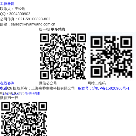
工仪器网
联系人：王经理
QQ：3004300903
公司传真：021-59100893-802
邮箱：sales@keyanwang.com.cn
扫一扫
更多精彩
在线咨询
微信公众号
网站二维码
© 2026 版权所有：上海宸乔生物科技有限公司
电话
备案号：沪ICP备15026966号-1
021-59101335
sitemap.xml
管理登陆
微信扫一扫