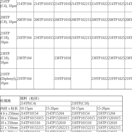
214TP
214TP104
214TP101015
214TP1010
214TP102215
214TP1022
214TP1025
214
(C4), 10μm
208TP
208TP104
208TP101015
208TP1010
208TP102215
208TP1022
208TP1025
208
(C8), 10μm
218TP
(C18),
218TP104
218TP101015
218TP1010
218TP102215
218TP1022
218TP1025
218
10μm
238TP
(C18),
238TP104
238TP1010
238TP1022
238TP1025
238
10μm
219TP
(Diphenyl),
219TP104
219TP1010
219TP1022
219TP1025
219
10μm
填料（粒径）
柱规格
214TP(C4)
218TP(C18)
内径 x 柱长
10-15μm
15-20μm
10-15μm
15-20μm
4.6 x 250mm
214TP10154
214TP15204
218TP10154
218TP15204
10 x 150mm
214TP10151015
214TP15201015
218TP10151015
218TP15201015
10 x 250mm
214TP101510
214TP152010
218TP101510
218TP152010
22 x 150mm
214TP10152215
214TP15202215
218TP10152215
218TP15202215