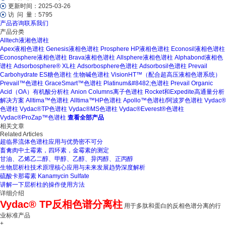
更新时间：
2025-03-26
访 问 量：
5795
产品咨询
联系我们
产品分类
Alltech液湘色谱柱
Apex液相色谱柱
Genesis液相色谱柱
Prosphere HP液相色谱柱
Econosil液相色谱柱
Econosphere液相色谱柱
Brava液相色谱柱
Allsphere液相色谱柱
Alphabond液相色
谱柱
Adsorbosphere® XL柱
Adsorbosphere色谱柱
Adsorbosil色谱柱
Prevail
Carbohydrate ES糖色谱柱
生物碱色谱柱
VisionHT™（配合超高压液相色谱系统）
Prevail™色谱柱
GraceSmart™色谱柱
Platinum&#8482;色谱柱
Prevail Organic
Acid（OA）有机酸分析柱
Anion Columns离子色谱柱
Rocket和Expedite高通量分析
解决方案
Alltima™色谱柱
Alltima™HP色谱柱
Apollo™色谱柱/阿波罗色谱柱
Vydac®
色谱柱
Vydac®TP色谱柱
Vydac®MS色谱柱
Vydac®Everest®色谱柱
Vydac®ProZap™色谱柱
查看全部产品
相关文章
Related Articles
超临界流体色谱柱应用与优势密不可分
畜禽肉中土霉素，四环素，金霉素的测定
甘油、乙烯乙二醇、甲醇、乙醇、异丙醇、正丙醇
生物层析柱技术原理核心应用与未来发展趋势深度解析
硫酸卡那霉素 Kanamycin Sulfate
讲解一下层析柱的操作使用方法
详细介绍
Vydac® TP反相色谱分离柱
用于多肽和蛋白的反相色谱分离的行
业标准产品
+