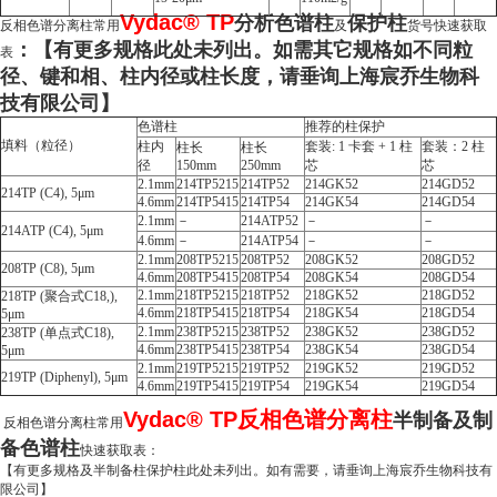
Vydac® TP
分析色谱柱
保护柱
反相色谱分离柱
常用
及
货号快速获取
：【有更多规格此处未列出。如需其它规格如不同粒
表
径、键和相、柱内径或柱长度，请垂询上海宸乔生物科
技有限公司】
色谱柱
推荐的柱保护
填料（粒径）
柱内
套装: 1 卡套 + 1 柱
套装：2 柱
柱长
柱长
径
150mm
250mm
芯
芯
2.1mm
214TP5215
214TP52
214GK52
214GD52
214TP (C4), 5μm
4.6mm
214TP5415
214TP54
214GK54
214GD54
2.1mm
－
214ATP52
－
－
214ATP (C4), 5μm
4.6mm
－
214ATP54
－
－
2.1mm
208TP5215
208TP52
208GK52
208GD52
208TP (C8), 5μm
4.6mm
208TP5415
208TP54
208GK54
208GD54
2.1mm
218TP5215
218TP52
218GK52
218GD52
218TP (聚合式C18,),
4.6mm
218TP5415
218TP54
218GK54
218GD54
5μm
2.1mm
238TP5215
238TP52
238GK52
238GD52
238TP (单点式C18),
4.6mm
238TP5415
238TP54
238GK54
238GD54
5μm
2.1mm
219TP5215
219TP52
219GK52
219GD52
219TP (Diphenyl), 5μm
4.6mm
219TP5415
219TP54
219GK54
219GD54
Vydac® TP反相色谱分离柱
半制备及制
反相色谱分离柱
常用
备色谱柱
快速获取表：
【有更多规格及半制备柱保护柱此处未列出。如有需要，请垂询上海宸乔生物科技有
限公司】