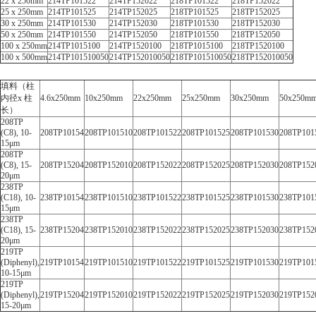
22 x 250mm
214TP101522
214TP152022
218TP101522
218TP152022
25 x 250mm
214TP101525
214TP152025
218TP101525
218TP152025
30 x 250mm
214TP101530
214TP152030
218TP101530
218TP152030
50 x 250mm
214TP101550
214TP152050
218TP101550
218TP152050
100 x 250mm
214TP1015100
214TP1520100
218TP1015100
218TP1520100
100 x 500mm
214TP101510050
214TP152010050
218TP101510050
218TP152010050
填料（柱
内径x 柱
4.6x250mm
10x250mm
22x250mm
25x250mm
30x250mm
50x250m
长）
208TP
(C8), 10-
208TP10154
208TP101510
208TP101522
208TP101525
208TP101530
208TP101
15μm
208TP
(C8), 15-
208TP15204
208TP152010
208TP152022
208TP152025
208TP152030
208TP152
20μm
238TP
(C18), 10-
238TP10154
238TP101510
238TP101522
238TP101525
238TP101530
238TP101
15μm
238TP
(C18), 15-
238TP15204
238TP152010
238TP152022
238TP152025
238TP152030
238TP152
20μm
219TP
(Diphenyl),
219TP10154
219TP101510
219TP101522
219TP101525
219TP101530
219TP101
10-15μm
219TP
(Diphenyl),
219TP15204
219TP152010
219TP152022
219TP152025
219TP152030
219TP152
15-20μm