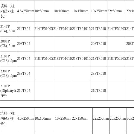
填料（柱
内径x 柱
4.6x250mm
10x50mm
10x100mm
10x150mm
10x250mm
22x50mm
22x
长）
214TP
214TP54
214TP51005
214TP51010
214TP51015
214TP510
214TP52205
214T
(C4), 5μm
208TP
208TP54
208TP510
208T
(C8), 5μm
218TP
218TP54
218TP51005
218TP51010
218TP51015
218TP510
218TP52205
218T
(C18), 5μm
238TP
238TP54
238TP510
(C18), 5μm
219TP
(Diphenyl),
219TP54
219TP510
5μm
填料（柱
内径x 柱
4.6x250mm
10x150mm
10x250mm
22x150mm
22x250mm
25x250mm
30x
长）