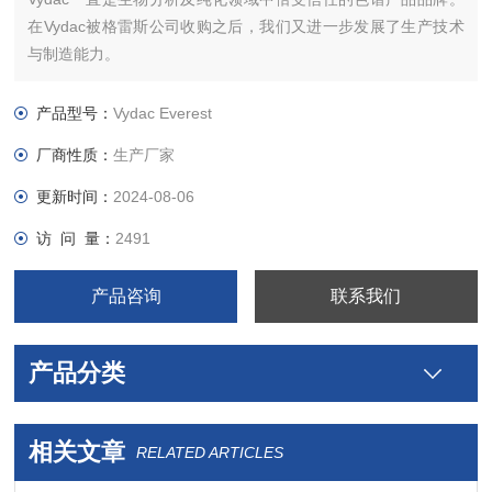
在Vydac被格雷斯公司收购之后，我们又进一步发展了生产技术
与制造能力。
新的产品规格包括从纳米内径级别、毛细管内径级别到小口径
柱、分析柱至制备柱。
产品型号：
Vydac Everest
无论您的需求是速度、质谱兼容性、分辨率还是回收率，我们都
厂商性质：
生产厂家
有相应的产品为您解决问题。
更新时间：
2024-08-06
访 问 量：
2491
产品咨询
联系我们
产品分类
相关文章
RELATED ARTICLES