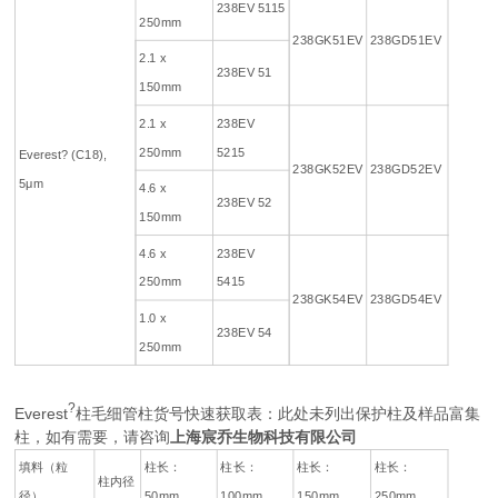
238EV 5115
250mm
238GK51EV
238GD51EV
2.1 x
238EV 51
150mm
2.1 x
238EV
250mm
5215
Everest? (C18),
238GK52EV
238GD52EV
5μm
4.6 x
238EV 52
150mm
4.6 x
238EV
250mm
5415
238GK54EV
238GD54EV
1.0 x
238EV 54
250mm
?
Everest
柱毛细管柱货号快速获取表：此处未列出保护柱及样品富集
柱，如有需要，请咨询
上海宸乔生物科技有限公司
填料（粒
柱长：
柱长：
柱长：
柱长：
柱内径
径）
50mm
100mm
150mm
250mm