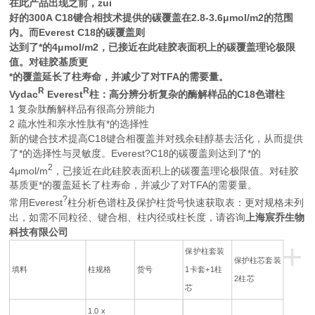
在此产品出现之前，zui
好的300A C18键合相技术提供的碳覆盖在2.8-3.6μmol/m2的范围
内。而Everest C18的碳覆盖则
达到了*的4μmol/m2，已接近在此硅胶表面积上的碳覆盖理论极限
值。对硅胶基质更
*的覆盖延长了柱寿命，并减少了对TFA的需要量。
R
R
Vydac
Everest
柱：高分辨分析复杂的酶解样品的C18色谱柱
1 复杂肽酶解样品有很高分辨能力
2 疏水性和亲水性肽有*的选择性
新的键合技术提高C18键合相覆盖并对残余硅醇基去活化，从而提供
了*的选择性与灵敏度。Everest?C18的碳覆盖则达到了*的
2
4μmol/m
，已接近在此硅胶表面积上的碳覆盖理论极限值。对硅胶
基质更*的覆盖延长了柱寿命，并减少了对TFA的需要量。
?
常用Everest
柱分析色谱柱及保护柱货号快速获取表：更对规格未列
出，如需不同粒径、键合相、柱内径或柱长度，请咨询
上海宸乔生物
科技有限公司
+
保护柱套装
保护柱芯套装
填料
柱规格
货号
1卡套+1柱
2柱芯
芯
1.0 x