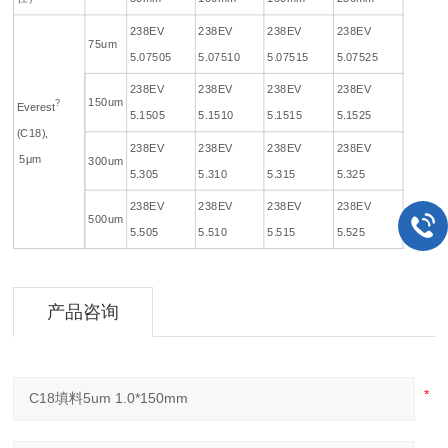
238EV
238EV
238EV
238EV
75um
5.07505
5.07510
5.07515
5.07525
238EV
238EV
238EV
238EV
150um
?
Everest
5.1505
5.1510
5.1515
5.1525
(C18),
238EV
238EV
238EV
238EV
5μm
300um
5.305
5.310
5.315
5.325
238EV
238EV
238EV
238EV
500um
5.505
5.510
5.515
5.525
产品咨询