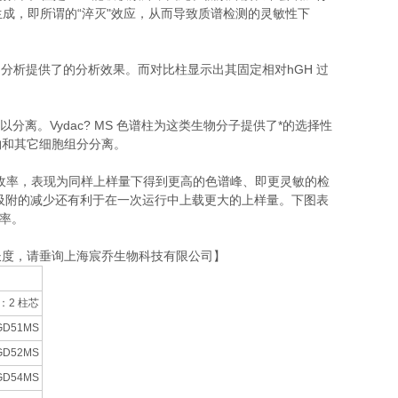
生成，即所谓的“淬灭"效应，从而导致质谱检测的灵敏性下
 hGH)的分析提供了的分析效果。而对比柱显示出其固定相对hGH 过
特别难以分离。Vydac? MS 色谱柱为这类生物分子提供了*的选择性
物和其它细胞组分分离。
收率，表现为同样上样量下得到更高的色谱峰、即更灵敏的检
吸附的减少还有利于在一次运行中上载更大的上样量。下图表
收率。
长度，请垂询上海宸乔生物科技有限公司】
：2 柱芯
GD51MS
GD52MS
GD54MS