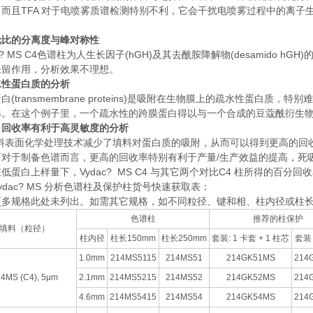
而且TFA 对于电喷雾质谱检测特别不利，它会干扰电喷雾过程中的离子
伦比的分离度与峰对称性
ac? MS C4色谱柱为人生长因子(hGH)及其去酰胺降解物(desamido
保留作用，分析效果不理想。
水性蛋白质的分析
白(transmembrane proteins)是吸附在生物膜上的疏水性蛋白质，
形。在这个例子里，一个疏水性的跨膜蛋白得以与一个合成的豆蔻酰衍生
白回收率有利于高灵敏度的分析
填料表面化学处理技术减少了填料对蛋白质的吸附，从而可以得到更高的回
而对于制备色谱而言，更高的回收率特别有利于产量/生产效益的提高，死
低蛋白上样量下，Vydac? MS C4 与其它两个对比C4 柱所得的百分回
ydac? MS 分析色谱柱及保护柱货号快速获取表：
更多规格此处未列出。如需其它规格，如不同粒径、键和相、柱内径或柱
色谱柱
推荐的柱保护
填料（粒径）
柱内径
柱长150mm
柱长250mm
套装: 1 卡套 + 1 柱芯
套装
1.0mm
214MS5115
214MS51
214GK51MS
214
4MS (C4), 5μm
2.1mm
214MS5215
214MS52
214GK52MS
214
4.6mm
214MS5415
214MS54
214GK54MS
214