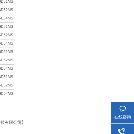
GD51MS
GD52MS
GD54MS
GD51MS
GD52MS
GD54MS
GD51MS
GD52MS
GD54MS
GD51MS
GD52MS
GD54MS
在线咨询
科技有限公司】