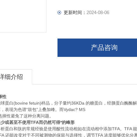
更新时间：
2024-08-06
产品咨询
详细介绍
择性
球蛋白(bovine fetuin)样品，分子量约36KDa 的糖蛋白，经胰蛋白
，表现为色谱“鼓包"上叠加峰。而Vydac? MS
的选择性避免了这种分离问题。
少或甚至不使用TFA而仍然可得*的峰形
析蛋白和肽的常规经验是使用酸性流动相如在流动相中添加TFA。TFA
FA 还能改变对于不同被测物的保留与选择性，调节TFA 浓度能够优化分