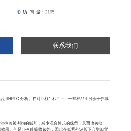
访 问 量：
2165
联系我们
酶酶解后用HPLC 分析。在对比柱1 和2 上，一些样品组分会干扰肽
 能够掩盖被测物的碱基，减少混合模式的保留，从而改善峰
离效果。但是TFA 能吸收紫外，因此在低紫外波长下会增加背