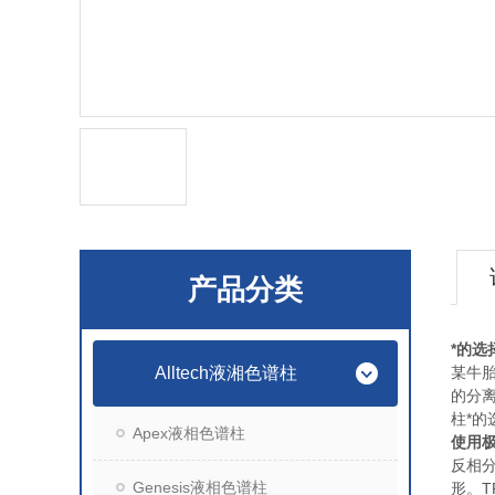
产品分类
*的选
Alltech液湘色谱柱
某牛胎
的分离
柱*
Apex液相色谱柱
使用极
反相分
Genesis液相色谱柱
形。T