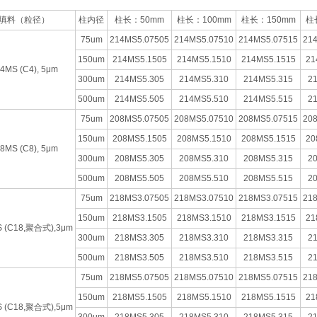
填料（粒径）
柱内径
柱长：50mm
柱长：100mm
柱长：150mm
柱
75um
214MS5.07505
214MS5.07510
214MS5.07515
21
150um
214MS5.1505
214MS5.1510
214MS5.1515
21
4MS (C4), 5μm
300um
214MS5.305
214MS5.310
214MS5.315
2
500um
214MS5.505
214MS5.510
214MS5.515
2
75um
208MS5.07505
208MS5.07510
208MS5.07515
20
150um
208MS5.1505
208MS5.1510
208MS5.1515
20
8MS (C8), 5μm
300um
208MS5.305
208MS5.310
208MS5.315
2
500um
208MS5.505
208MS5.510
208MS5.515
2
75um
218MS3.07505
218MS3.07510
218MS3.07515
21
150um
218MS3.1505
218MS3.1510
218MS3.1515
21
S (C18,聚合式),3μm
300um
218MS3.305
218MS3.310
218MS3.315
2
500um
218MS3.505
218MS3.510
218MS3.515
2
75um
218MS5.07505
218MS5.07510
218MS5.07515
21
150um
218MS5.1505
218MS5.1510
218MS5.1515
21
S (C18,聚合式),5μm