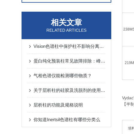
相关文章
238M
RELATED ARTICLES
Vision色谱柱中保护柱不影响分离效果是真的么
蛋白纯化预装柱常见故障排除：峰形拖尾、压力升高的原因与对策
219MS
气相色谱仪能检测哪些物质？
关于层析柱的硅胶及洗脱剂的使用方法本篇告诉你
Vyd
【半
层析柱的功能及规格说明
你知道Inertsil色谱柱有哪些分类么
填