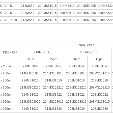
 (C4), 5μm
214MS54
214MS51015
214MS510
214MS52205
214MS522
 (C8), 5μm
208MS54
208MS51015
208MS510
208MS52205
208MS522
 (C18), 5μm
218MS54
218MS51015
218MS510
218MS52205
218MS522
填料（粒径）
：内径 x 柱长
214MS (C4)
208MS (C8)
10μm
15μm
10μm
15μm
6 x 250mm
214MS104
214MS154
208MS104
208MS154
 x 150mm
214MS101015
214MS151015
208MS101015
208MS151015
 x 250mm
214MS1010
214MS1510
208MS1010
208MS1510
 x 150mm
214MS102215
214MS152215
208MS102215
208MS152215
 x 250mm
214MS1022
214MS1522
208MS1022
208MS1522
 x 150mm
214MS103015
214MS153015
208MS103015
208MS153015
 x 250mm
214MS1030
214MS1530
208MS1030
208MS1530