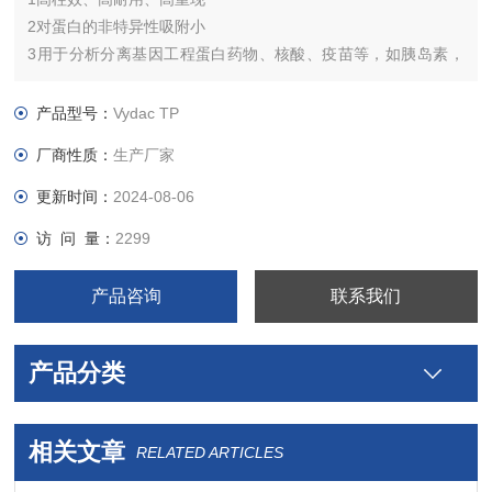
2对蛋白的非特异性吸附小
3用于分析分离基因工程蛋白药物、核酸、疫苗等，如胰岛素，
促红细胞生成素，白介II, 甲肝疫苗、狂犬疫苗，重组人生长激素
4从液/质连用色谱柱至工业制备填料线性放大
产品型号：
Vydac TP
厂商性质：
生产厂家
更新时间：
2024-08-06
访 问 量：
2299
产品咨询
联系我们
产品分类
相关文章
RELATED ARTICLES