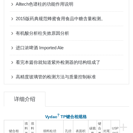
Alltech色谱柱的功能作用说明
2015版药典规范蜂蜜食用食品中糖含量检测。
有机酸分析柱失效原因分析
进口浓啤酒 Imported Ale
看完本篇你就知道紫外检测器的结构组成了
高精度玻璃管的检测方法与质量控制标准
详细介绍
?
Vydac
TP键合相规格
+
填
填
键
料
料
碳载
合
USP
键合相
填料粒径
孔径
表面积
封尾