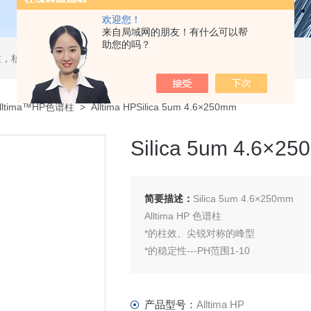
欢迎您！
来自局域网的朋友！有什么可以帮
助您的吗？
，核酸分离柱，DAC制备柱，分子筛空柱，装柱机
lltima™HP色谱柱
> Alltima HPSilica 5um 4.6×250mm
Silica 5um 4.6×2
简要描述：
Silica 5um 4.6×250mm
Alltima HP 色谱柱
*的柱效、尖锐对称的峰型
*的稳定性---PH范围1-10
超低的流失，LC/MS应用的Z佳选择
即使使用非常有破坏性流动相也能保证
C18： 适用于普通的反相应用
产品型号：
Alltima HP