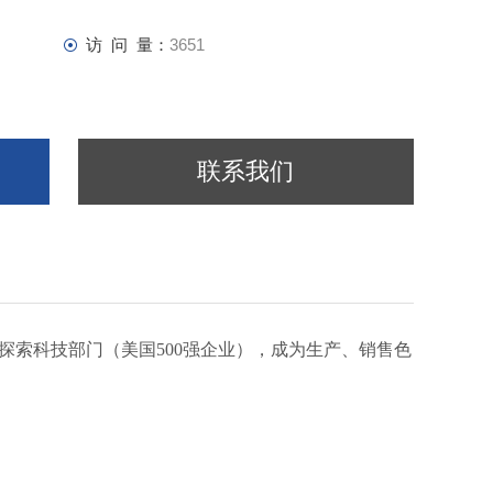
水溶性样品
型对称性
访 问 量：
3651
联系我们
维森探索科技部门（美国500强企业），成为生产、销售色