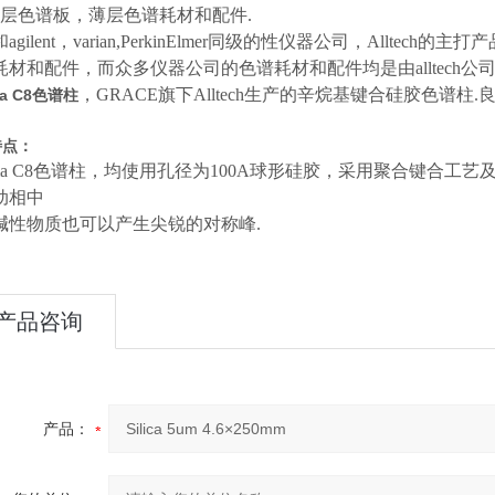
薄层色谱板，薄层色谱耗材和配件.
agilent，varian,PerkinElmer同级的性仪器公司，All
耗材和配件，而众多仪器公司的色谱耗材和配件均是由alltech公司O
，GRACE旗下Alltech生产的辛烷基键合硅胶色
ima C8色谱柱
特点：
ltima C8色谱柱，均使用孔径为100A球形硅胶，采用聚合键合
动相中
碱性物质也可以产生尖锐的对称峰.
产品咨询
产品：