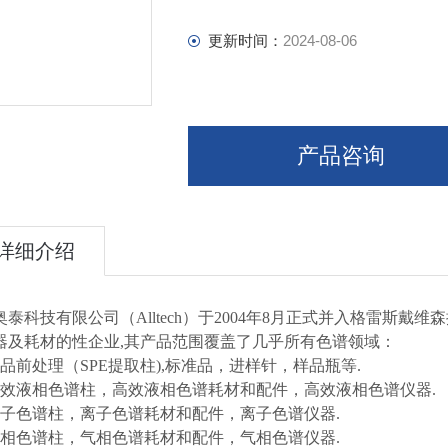
C18 AQ：100%水性相容，适合分离
EPS C18：提高极性样品的保留和峰
更新时间：
2024-08-06
产品咨询
详细介绍
奥泰科技有限公司（Alltech）于2004年8月正式并入格雷斯戴
器及耗材的性企业,其产品范围覆盖了几乎所有色谱领域：
样品前处理（SPE提取柱),标准品，进样针，样品瓶等.
高效液相色谱柱，高效液相色谱耗材和配件，高效液相色谱仪器.
离子色谱柱，离子色谱耗材和配件，离子色谱仪器.
气相色谱柱，气相色谱耗材和配件，气相色谱仪器.