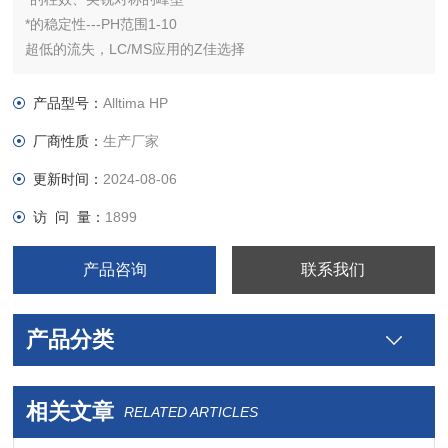
*的稳定性---PH范围1-10
超低的流失，LC/MS应用的Z佳选择
即使使用非常有破坏性流动相也能保证超长的使用寿命
C18： 适用于普通的反相应用
产品型号：
Alltima HP
C18 AQ：100%水性相容，适合分离水溶性样品
厂商性质：
生产厂家
EPS C18：提高极性样品的保留和峰型对称性
更新时间：
2024-08-06
访 问 量：
1899
产品咨询
联系我们
产品分类
相关文章
RELATED ARTICLES