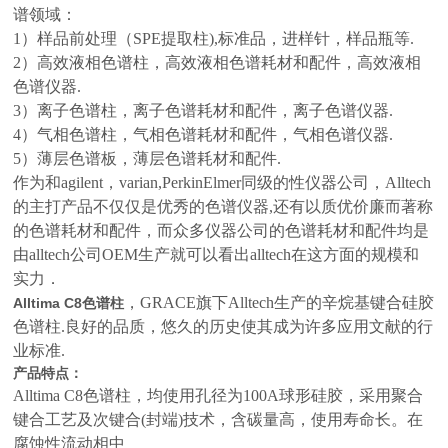
谱领域：
1）样品前处理（SPE提取柱),标准品，进样针，样品瓶等.
2）高效液相色谱柱，高效液相色谱耗材和配件，高效液相
色谱仪器.
3）离子色谱柱，离子色谱耗材和配件，离子色谱仪器.
4）气相色谱柱，气相色谱耗材和配件，气相色谱仪器.
5）薄层色谱板，薄层色谱耗材和配件.
作为和agilent，varian,PerkinElmer同级的性仪器公司，Alltech
的主打产品不仅仅是优秀的色谱仪器,还有以质优价廉而著称
的色谱耗材和配件，而众多仪器公司的色谱耗材和配件均是
由alltech公司OEM生产就可以看出alltech在这方面的规模和
实力．
，GRACE旗下Alltech生产的辛烷基键合硅胶
Alltima C8色谱柱
色谱柱.良好的品质，悠久的历史使其成为许多应用文献的行
业标准.
产品特点：
Alltima C8色谱柱，均使用孔径为100A球形硅胶，采用聚合
键合工艺及次键合(封端)技术，含碳量高，使用寿命长。在
腐蚀性流动相中