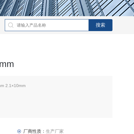
0mm
um 2.1×10mm
超长的使用寿命
水溶性样品
厂商性质：
生产厂家