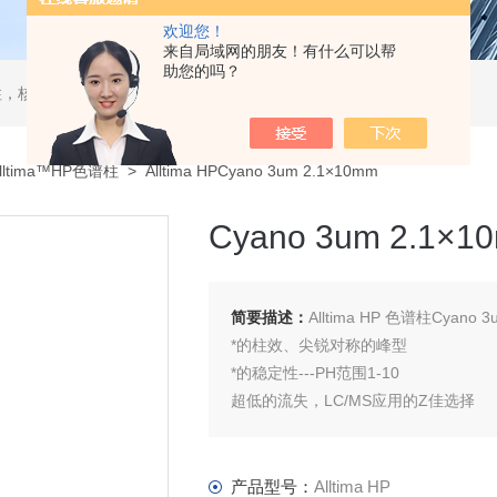
欢迎您！
来自局域网的朋友！有什么可以帮
助您的吗？
，核酸分离柱，DAC制备柱，分子筛空柱，装柱机
lltima™HP色谱柱
> Alltima HPCyano 3um 2.1×10mm
Cyano 3um 2.1×1
简要描述：
Alltima HP 色谱柱Cyano 3
*的柱效、尖锐对称的峰型
*的稳定性---PH范围1-10
超低的流失，LC/MS应用的Z佳选择
即使使用非常有破坏性流动相也能保证
C18： 适用于普通的反相应用
C18 AQ：100%水性相容，适合分离
产品型号：
Alltima HP