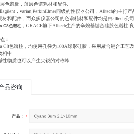
薄层色谱板，薄层色谱耗材和配件.
agilent，varian,PerkinElmer同级的性仪器公司，All
耗材和配件，而众多仪器公司的色谱耗材和配件均是由alltech公司O
，GRACE旗下Alltech生产的辛烷基键合硅胶色
ima C8色谱柱
特点：
ltima C8色谱柱，均使用孔径为100A球形硅胶，采用聚合键合
动相中
碱性物质也可以产生尖锐的对称峰.
产品咨询
产品：