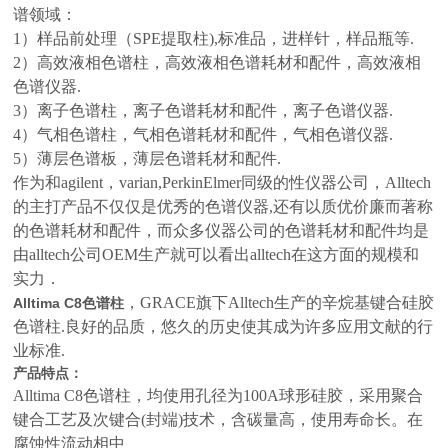
谱领域：
1）样品前处理（SPE提取柱),标准品，进样针，样品瓶等.
2）高效液相色谱柱，高效液相色谱耗材和配件，高效液相
色谱仪器.
3）离子色谱柱，离子色谱耗材和配件，离子色谱仪器.
4）气相色谱柱，气相色谱耗材和配件，气相色谱仪器.
5）薄层色谱板，薄层色谱耗材和配件.
作为和agilent，varian,PerkinElmer同级的性仪器公司，Alltech
的主打产品不仅仅是优秀的色谱仪器,还有以质优价廉而著称
的色谱耗材和配件，而众多仪器公司的色谱耗材和配件均是
由alltech公司OEM生产就可以看出alltech在这方面的规模和
实力．
，GRACE旗下Alltech生产的辛烷基键合硅胶
Alltima C8色谱柱
色谱柱.良好的品质，悠久的历史使其成为许多应用文献的行
业标准.
产品特点：
Alltima C8色谱柱，均使用孔径为100A球形硅胶，采用聚合
键合工艺及次键合(封端)技术，含碳量高，使用寿命长。在
腐蚀性流动相中