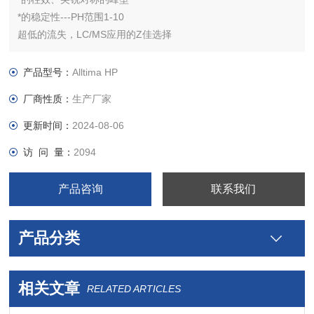
*的稳定性---PH范围1-10
超低的流失，LC/MS应用的Z佳选择
即使使用非常有破坏性流动相也能保证超长的使用寿命
C18： 适用于普通的反相应用
产品型号：
Alltima HP
C18 AQ：100%水性相容，适合分离水溶性样品
厂商性质：
生产厂家
EPS C18：提高极性样品的保留和峰型对称性
更新时间：
2024-08-06
访 问 量：
2094
产品咨询
联系我们
产品分类
相关文章
RELATED ARTICLES