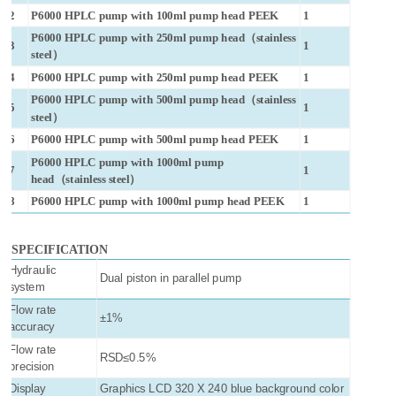
2
P6000 HPLC pump with 100ml pump head PEEK
1
P6000 HPLC pump with 250ml pump head（stainless
3
1
steel）
4
P6000 HPLC pump with 250ml pump head PEEK
1
P6000 HPLC pump with 500ml pump head（stainless
5
1
steel）
6
P6000 HPLC pump with 500ml pump head PEEK
1
P6000 HPLC pump with 1000ml pump
7
1
head（stainless steel）
8
P6000 HPLC pump with 1000ml pump head PEEK
1
SPECIFICATION
Hydraulic
Dual piston in parallel pump
system
Flow rate
±1%
accuracy
Flow rate
RSD≤0.5%
precision
Display
Graphics LCD 320 X 240 blue background color