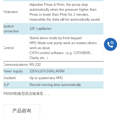
Adjustive Pmax & Pmin, the pump stop
automatically when the pressure higher than
Protection
Pmax or lower than Pmin for 2 minutes,
meanwhile the data will be automatically saved
System
1/8” capillaries
connection
Stand-alone mode by front keypad
HPG Mode:one pump work as master,others
Control
work as slave
CXTH control software（e.g. CXTH3000，
Clarity etc. ）
Communications
RS-232
Power supply
220V±10%,50Hz,400W
Gradient
Up to quaternary HPG
GLP
Record running time automatically
P6000制备型高压输液泵，，
产品咨询