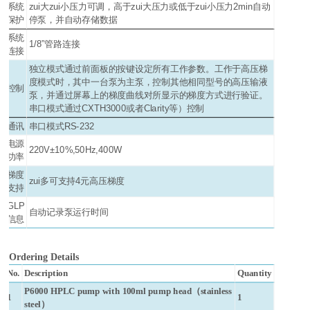
系统
zui大zui小压力可调，高于zui大压力或低于zui小压力2min自动
保护
停泵，并自动存储数据
系统
1/8”管路连接
连接
独立模式通过前面板的按键设定所有工作参数。工作于高压梯
度模式时，其中一台泵为主泵，控制其他相同型号的高压输液
控制
泵，并通过屏幕上的梯度曲线对所显示的梯度方式进行验证。
串口模式通过CXTH3000或者Clarity等）控制
通讯
串口模式RS-232
电源
220V±10%,50Hz,400W
功率
梯度
zui多可支持4元高压梯度
支持
GLP
自动记录泵运行时间
信息
Ordering Details
No.
Description
Quantity
P6000 HPLC pump with 100ml pump head（stainless
1
1
steel）