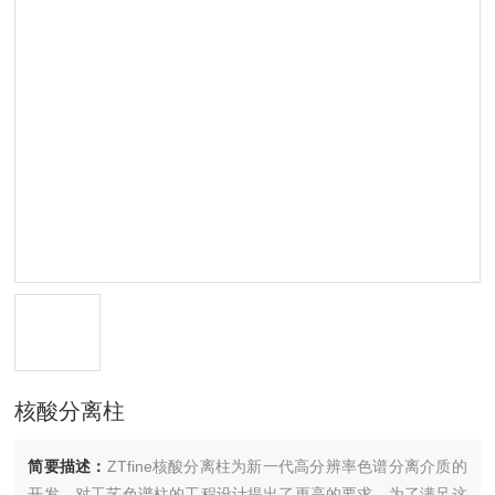
核酸分离柱
简要描述：
ZTfine核酸分离柱为新一代高分辨率色谱分离介质的
开发，对工艺色谱柱的工程设计提出了更高的要求。为了满足这