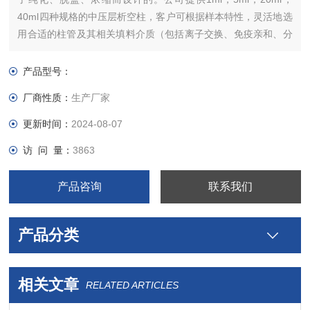
40ml四种规格的中压层析空柱，客户可根据样本特性，灵活地选
用合适的柱管及其相关填料介质（包括离子交换、免疫亲和、分
子筛和反相等类型）。该类型的中压层析空柱，适合科研院所和
工业客户进行小批量分离和纯化抗体、蛋白等生物大分子，并能
产品型号：
方便有效地进行工艺放大。
厂商性质：
生产厂家
更新时间：
2024-08-07
访 问 量：
3863
产品咨询
联系我们
产品分类
相关文章
RELATED ARTICLES