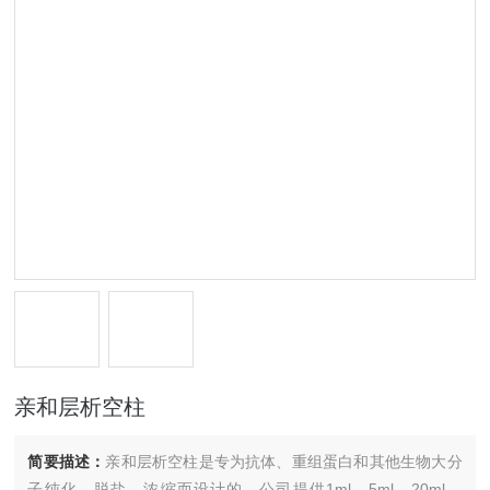
亲和层析空柱
简要描述：
亲和层析空柱是专为抗体、重组蛋白和其他生物大分
子纯化、脱盐、浓缩而设计的。公司提供1ml，5ml，20ml，