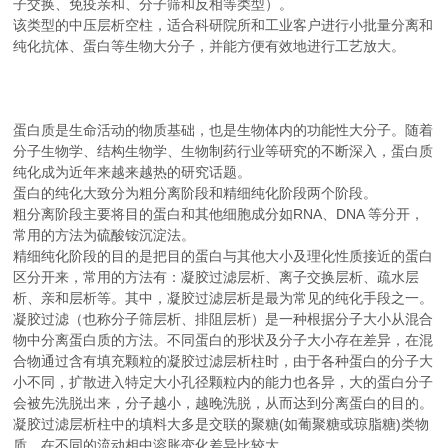
子交换、免疫亲和、分子筛和反相等类型）。
该类型的中压层析空柱，适合科研院所和工业客户进行小批量分离和
纯化抗体、蛋白等生物大分子，并能方便有效地进行工艺放大。
蛋白质是生命活动的物质基础，也是生物体内的功能性大分子。随着
分子生物学、结构生物学、生物制药行业等研究的不断深入，蛋白质
纯化成为近年来越来越热的研究话题。
蛋白的纯化大致分为粗分离阶段和精细纯化阶段两个阶段。
粗分离阶段主要将目的蛋白和其他细胞成分如RNA、DNA 等分开，
常用的方法为硫酸铵沉淀法。
精细纯化阶段的目的是把目的蛋白与其他大小及理化性质接近的蛋白
区分开来，常用的方法有：凝胶过滤层析、离子交换层析、疏水层
析、亲和层析等。其中，凝胶过滤层析是最为常见的纯化手段之一。
凝胶过滤（也称分子筛层析、排阻层析）是一种根据分子大小从混合
物中分离蛋白质的方法。不同蛋白的形状及分子大小存在差异，在混
合物通过含有填充颗粒的凝胶过滤层析柱时，由于各种蛋白的分子大
小不同，扩散进入特定大小孔径颗粒内的能力也各异，大的蛋白分子
会被先洗脱出来，分子越小，越晚洗脱，从而达到分离蛋白的目的。
凝胶过滤层析柱中的填料大多是交联的聚糖(如葡聚糖或琼脂糖)类物
质，在不同的流动相中溶胀变化差异比较大。