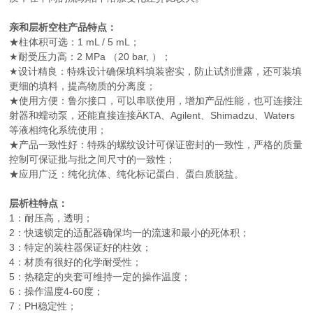
亲和层析空柱产品特点：
★柱体积可选：1 mL / 5 mL；
★耐受压力高：2 MPa （20 bar, ）；
★设计精良：特殊设计确保填料填装密实，防止试剂泄露，还可装填
更细的填料，提高物质的分离度；
★使用方便：鲁尔接口，可以串联使用，增加产品性能，也可连接注
射器和蠕动泵，还能直接连接ÄKTA、Agilent、Shimadzu、Waters
等液相纯化系统使用；
★产品一致性好：特殊的螺纹设计可保证密封的一致性，严格的质量
控制可保证批与批之间尺寸的一致性；
★应用广泛：纯化抗体、纯化标记蛋白、蛋白质脱盐。
层析柱特点：
1：耐压高，透明；
2：快速锁定的适配器确保均一的流速和最小的死体积；
3：特定的装柱器保证好的柱效；
4：材质有很好的化学耐受性；
5：热稳定的夹套可维持一定的操作温度；
6：操作温度4-60度；
7：PH稳定性；