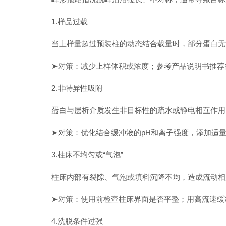
1.样品过载
当上样量超过预装柱的动态结合载量时，部分蛋白无法
➤对策：减少上样体积或浓度；参考产品说明书推荐的
2.非特异性吸附
蛋白与层析介质发生非目标性的疏水或静电相互作用
➤对策：优化结合缓冲液的pH和离子强度，添加适量表面活性剂
3.柱床不均匀或“气泡”
柱床内部有裂隙、气泡或填料沉降不均，造成流动相
➤对策：使用前检查柱床界面是否平整；用高流速缓冲
4.洗脱条件过强