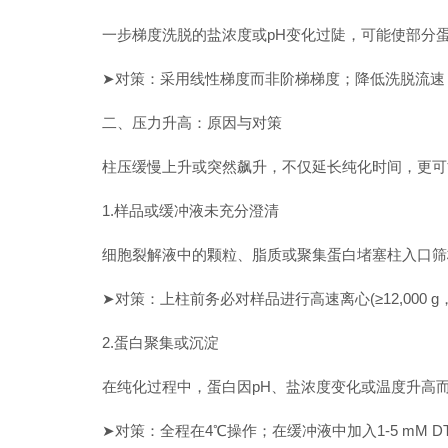
一步梯度洗脱的盐浓度或pH变化过陡，可能使部分蛋
➤对策：采用线性梯度而非阶梯梯度；降低洗脱流速
二、压力升高：原因与对策
柱压缓慢上升或突然飙升，不仅延长纯化时间，更可
1.样品或缓冲液未充分澄清
细胞裂解液中的颗粒、脂质或聚集蛋白堵塞柱入口筛
➤对策：上柱前务必对样品进行高速离心(≥12,000 g，2
2.蛋白聚集或沉淀
在纯化过程中，蛋白因pH、盐浓度变化或温度升高而
➤对策：全程在4℃操作；在缓冲液中加入1-5 mM DT