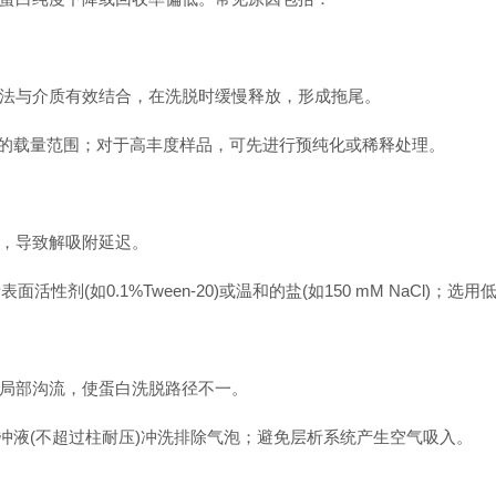
与介质有效结合，在洗脱时缓慢释放，形成拖尾。
载量范围；对于高丰度样品，可先进行预纯化或稀释处理。
，导致解吸附延迟。
(如0.1%Tween-20)或温和的盐(如150 mM NaCl)；
局部沟流，使蛋白洗脱路径不一。
液(不超过柱耐压)冲洗排除气泡；避免层析系统产生空气吸入。