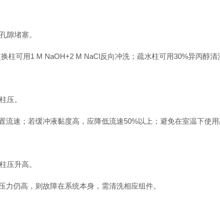
孔隙堵塞。
可用1 M NaOH+2 M NaCl反向冲洗；疏水柱可用30%异丙
柱压。
)设置流速；若缓冲液黏度高，应降低流速50%以上；避免在室温下使用高
柱压升高。
力仍高，则故障在系统本身，需清洗相应组件。