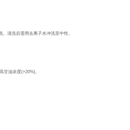
醇清洗。清洗后需用去离子水冲洗至中性。
甘油浓度(>20%)。