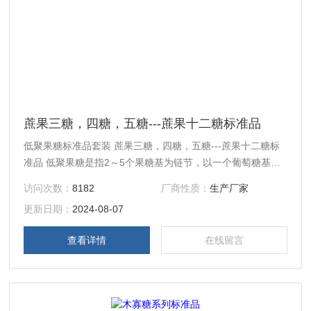
蔗果三糖，四糖，五糖---蔗果十二糖标准品
低聚果糖标准品套装 蔗果三糖，四糖，五糖---蔗果十二糖标
准品 低聚果糖是指2～5个果糖基为链节，以一个葡萄糖基为
链的端基，以果糖基→果糖连接键为主体骨架连结形成的碳水
访问次数：
8182
厂商性质：
生产厂家
化合物。即是指1～4个果糖基以β-2，1键连接在蔗糖的D-果
更新日期：
2024-08-07
糖基上而形成的蔗果三糖（GF2）、蔗果四糖（GF3）、蔗果
五糖（GF4）和蔗果六糖（GF5）的混合物。 低聚果糖是一
查看详情
在线留言
种天然活性物质。