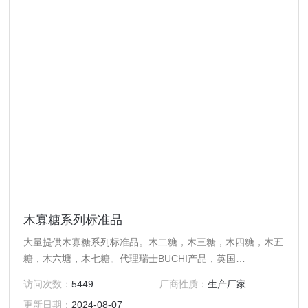
木寡糖系列标准品
大量提供木寡糖系列标准品。木二糖，木三糖，木四糖，木五
糖，木六塘，木七糖。代理瑞士BUCHI产品，英国
Hichrom/Alltech色谱柱，德国Dr. Maisch色谱柱，Grom色谱
访问次数：
5449
厂商性质：
生产厂家
柱，Ultrasep ES色谱柱，Bexsil，Agilent，Waters，SGL等
更新日期：
2024-08-07