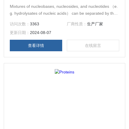
Mixtures of nucleobases, nucleosides, and nucleotides （e.
g. hydrolysates of nucleic acids） can be separated by the
high selective UltraSep ES PHARM RP18 packings as well
访问次数：
3363
厂商性质：
生产厂家
as by
更新日期：
2024-08-07
查看详情
在线留言