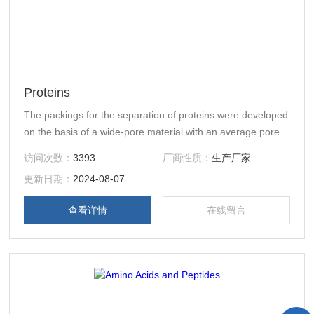
Proteins
The packings for the separation of proteins were developed
on the basis of a wide-pore material with an average pore
diameter of 30 nm. This material allows a high resolution
访问次数：
3393
厂商性质：
生产厂家
and separations of protei
更新日期：
2024-08-07
查看详情
在线留言