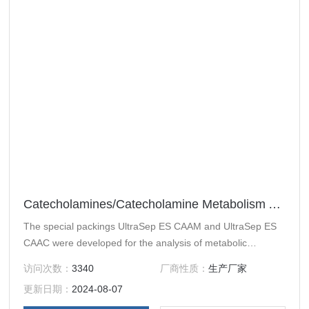
Catecholamines/Catecholamine Metabolism Acids
The special packings UltraSep ES CAAM and UltraSep ES
CAAC were developed for the analysis of metabolic
products of catecholamines and of serotonine in samples of
访问次数：
3340
厂商性质：
生产厂家
urine. Columns for normal as well as
更新日期：
2024-08-07