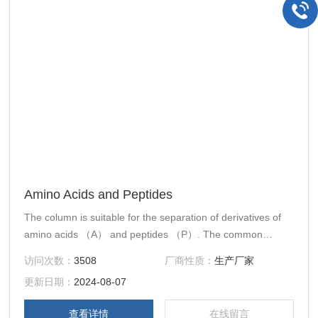
Amino Acids and Peptides
The column is suitable for the separation of derivatives of
amino acids （A） and peptides （P）. The common
procedures are summarized in the following table. If
访问次数：
3508
厂商性质：
生产厂家
samples are not often analyzed, esp. DABSY
更新日期：
2024-08-07
查看详情
在线留言