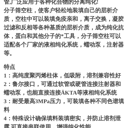
管,广泛应用于各种化合物的分离纯化!
分子筛
空柱，使客户轻松地装填自己的层析介
质，空柱中可以装填免疫亲和，离子交换，凝胶
过滤和反相等各种基质的层析介质，成为纯化抗
体，蛋白和其他分子的*工具，
分子筛空柱
可以
适配各个厂家的液相纯化系统，蠕动泵，注射器
等。
特点
1：高纯度聚丙烯柱体，低吸附，溶剂兼容性好
2：鲁尔接口，可通过软管或硬管连接注射器和
蠕动泵，也能直接连接ÄKTA等液相纯化系统
3：耐受最高3MPa压力，可装填各种不同色谱填
料
4：特殊设计确保填料装填密实，并防止溶剂泄
露 可直接串联使用，增强纯化性能