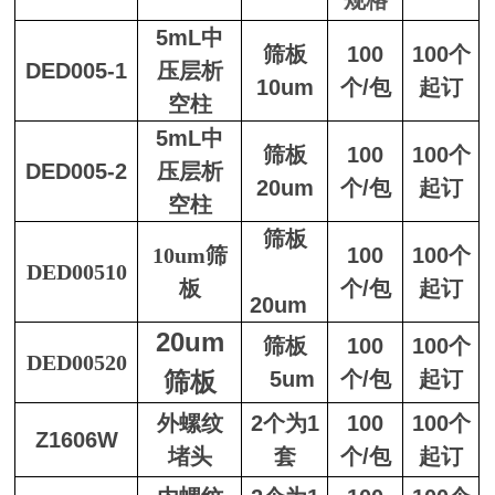
规格
5mL中
筛板
100
100个
DED005-1
压层析
10um
个/包
起订
空柱
5mL中
筛板
100
100个
DED005-2
压层析
20um
个/包
起订
空柱
筛板
10um筛
100
100个
DED00510
板
个/包
起订
20um
20um
筛板
100
100个
DED00520
筛板
5um
个/包
起订
外螺纹
2个为1
100
100个
Z1606W
堵头
套
个/包
起订