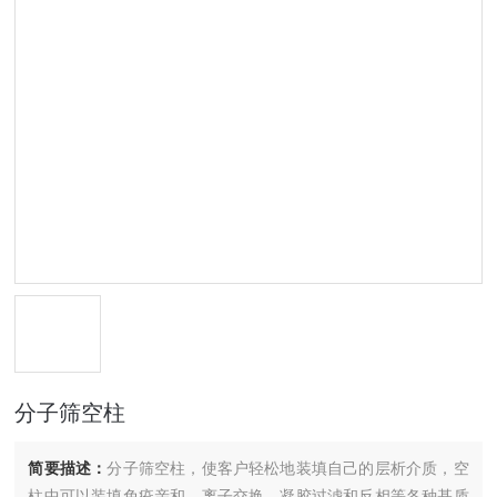
分子筛空柱
简要描述：
分子筛空柱，使客户轻松地装填自己的层析介质，空
柱中可以装填免疫亲和，离子交换，凝胶过滤和反相等各种基质