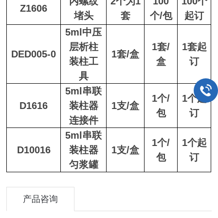
内螺纹
2个为1
100
100个
Z1606
堵头
套
个/包
起订
5
ml中压
层析柱
1套/
1套起
DED005-0
1套/盒
装柱工
盒
订
具
5ml串联
1个/
1个起
D1616
装柱器
1支/盒
包
订
连接件
5ml串联
1个/
1个起
D10016
装柱器
1支/盒
包
订
匀浆罐
产品咨询