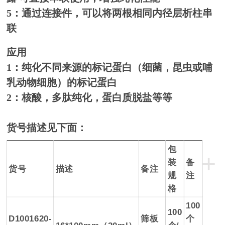
5：通过连接件，可以将两根相同内径层析柱串
联
应用
1：纯化不同来源的标记蛋白（细菌，昆虫或哺
乳动物细胞）的标记蛋白
2：核酸，多肽纯化，蛋白质脱盐等等
货号描述见下面：
包
+
装
备
货号
描述
备注
规
注
格
100
100
D1001620-
筛板
个