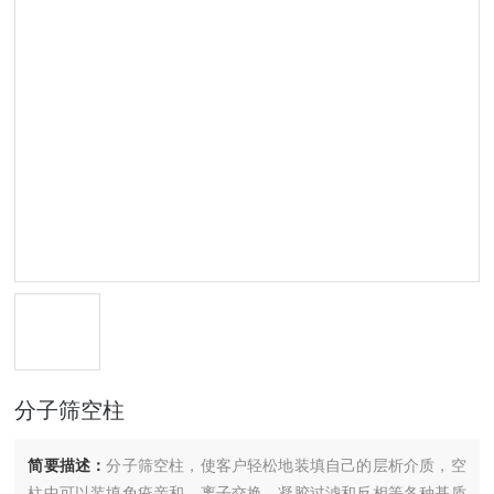
分子筛空柱
简要描述：
分子筛空柱，使客户轻松地装填自己的层析介质，空
柱中可以装填免疫亲和，离子交换，凝胶过滤和反相等各种基质