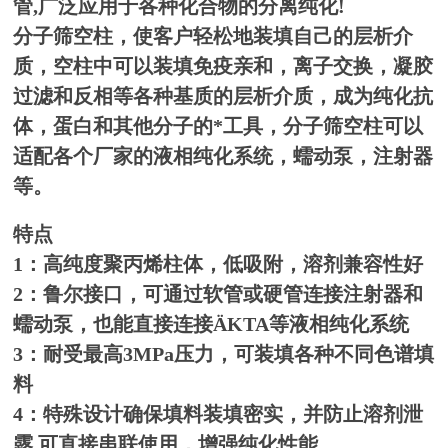
管,广泛应用于各种化合物的分离纯化!
分子筛
空柱，使客户轻松地装填自己的层析介
质，空柱中可以装填免疫亲和，离子交换，凝胶
过滤和反相等各种基质的层析介质，成为纯化抗
体，蛋白和其他分子的*工具，
分子筛空柱
可以
适配各个厂家的液相纯化系统，蠕动泵，注射器
等。
特点
1：高纯度聚丙烯柱体，低吸附，溶剂兼容性好
2：鲁尔接口，可通过软管或硬管连接注射器和
蠕动泵，也能直接连接ÄKTA等液相纯化系统
3：耐受最高3MPa压力，可装填各种不同色谱填
料
4：特殊设计确保填料装填密实，并防止溶剂泄
露 可直接串联使用，增强纯化性能