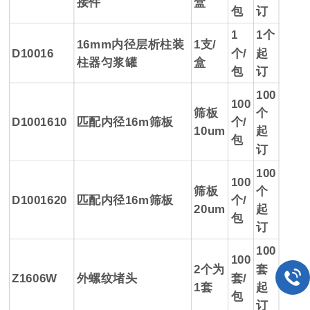
接件
盒
包
订
1
1个
16mm内径层析柱装
1支/
D10016
个/
起
柱器匀浆罐
盒
包
订
100
100
筛板
个
D1001610
匹配内径16m筛板
个/
10um
起
包
订
100
100
筛板
个
D1001620
匹配内径16m筛板
个/
20um
起
包
订
100
100
2个为
套
Z1606W
外螺纹堵头
套/
1套
起
包
订