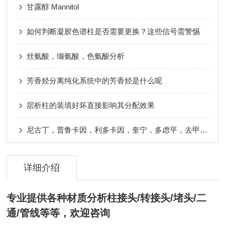
甘露醇 Mannitol
如何判断凝胶色谱柱是否需要更换？这些信号需警惕
丝氨酸，缬氨酸，色氨酸分析
芳香烃分离纯化系统中的芳香烃是什么呢
层析柱的装填好坏直接影响其分配效果
尼古丁，普鲁卡因，利多卡因，奎宁，多虑平，去甲替林，阿米替林分析
详细介绍
专业提供各种材质
分析柱
接头
/
转
接头
/堵头/二
通/管线等等，欢迎咨询