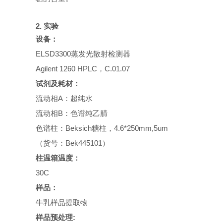
2.
实验
设备：
ELSD3300
蒸发光
散射检测器
Agilent 1260 HPLC
，
C.01.07
试剂及耗材：
流动相
A：
超纯水
流动相
B：
色谱纯乙腈
色谱柱：Beksich糖
柱，4.6*250mm
,
5um
（货号：
Bek
44
5101
）
柱
温箱温度：
30
C
样品：
牛乳样品
提取物
样品预处理
: