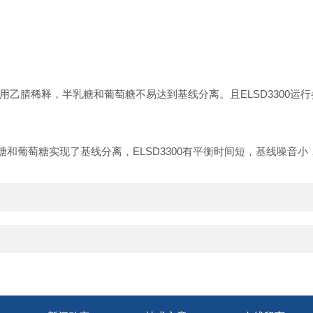
用乙腈稀释，
半乳糖
和葡萄糖不易达到基线分离。
且ELSD330
0
运行
糖和
葡萄糖
实现了
基线分离，
ELSD3300有
平衡时间短，基线
噪音
小