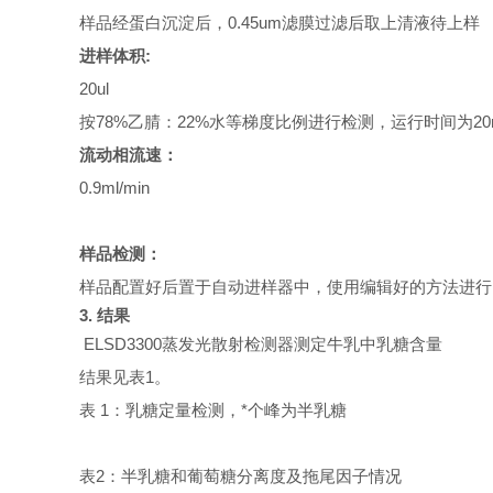
样品经蛋白沉淀
后，
0.45um滤膜
过滤
后取上清液
待上样
进
样体积
:
20ul
按78
%
乙腈
：
22
%
水
等
梯度
比例进行
检测，运行时间
为20
流动相
流速：
0.9ml/min
样品检测：
样品配置好
后置于自动进样器中
，使用
编辑好的
方法进行
3.
结果
ELSD3300蒸发光
散射检测器
测定牛乳
中
乳糖
含量
结果见表1。
表
1：
乳糖定量检测，*个峰
为半乳糖
表2：
半乳糖
和
葡萄糖分离度
及
拖尾因子
情况