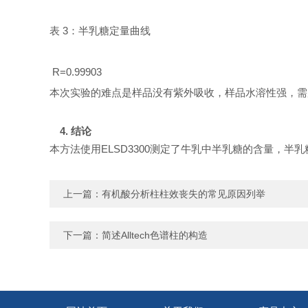
表
3：
半乳糖定量
曲线
R=0.99903
本次实验的难点是样品
没有紫外吸收
，样品水溶性
强，需
4.
结论
本方法
使用
ELSD3300
测定
了牛乳中半乳糖的含量，
半乳
上一篇：
有机酸分析柱柱效丧失的常见原因列举
下一篇：
简述Alltech色谱柱的构造