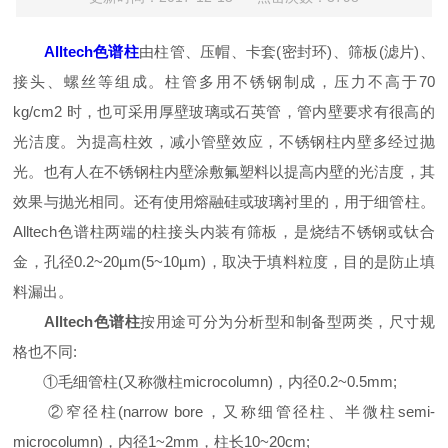
Alltech色谱柱
由柱管、压帽、卡套(密封环)、筛板(滤片)、
接头、螺丝等组成。柱管多用不锈钢制成，压力不高于70
kg/cm2 时，也可采用厚壁玻璃或石英管，管内壁要求有很高的
光洁度。为提高柱效，减小管壁效应，不锈钢柱内壁多经过抛
光。也有人在不锈钢柱内壁涂敷氟塑料以提高内壁的光洁度，其
效果与抛光相同。还有使用熔融硅或玻璃衬里的，用于细管柱。
Alltech色谱柱两端的柱接头内装有筛板，是烧结不锈钢或钛合
金，孔径0.2~20µm(5~10µm)，取决于填料粒度，目的是防止填
料漏出。
Alltech色谱柱
按用途可分为分析型和制备型两类，尺寸规
格也不同:
①毛细管柱(又称微柱microcolumn)，内径0.2~0.5mm;
②窄径柱(narrow bore，又称细管径柱、半微柱semi-
microcolumn)，内径1~2mm，柱长10~20cm;