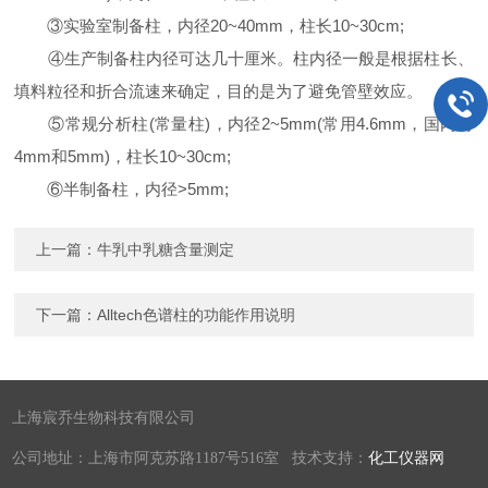
③实验室制备柱，内径20~40mm，柱长10~30cm;
④生产制备柱内径可达几十厘米。柱内径一般是根据柱长、
填料粒径和折合流速来确定，目的是为了避免管壁效应。
⑤常规分析柱(常量柱)，内径2~5mm(常用4.6mm，国内有
4mm和5mm)，柱长10~30cm;
⑥半制备柱，内径>5mm;
上一篇：
牛乳中乳糖含量测定
下一篇：
Alltech色谱柱的功能作用说明
上海宸乔生物科技有限公司
公司地址：上海市阿克苏路1187号516室 技术支持：
化工仪器网