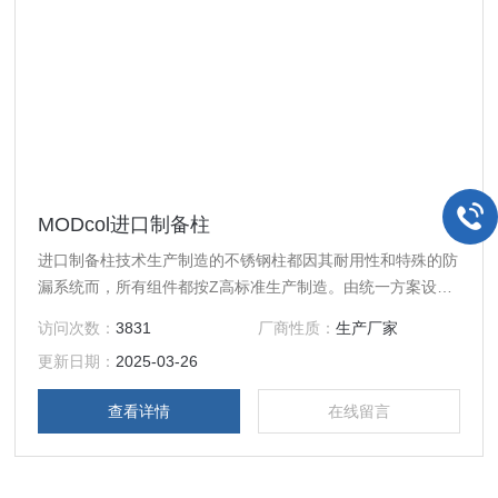
MODcol进口制备柱
进口制备柱技术生产制造的不锈钢柱都因其耐用性和特殊的防
漏系统而，所有组件都按Z高标准生产制造。由统一方案设计
的MODcol柱组件都广泛应用在MODcol制备柱，半制备柱和
访问次数：
3831
厂商性质：
生产厂家
工业生产柱中。 所有MODcol法兰柱都由高质量的316不锈钢
更新日期：
2025-03-26
生产制造经电镀后具有Z强的防腐蚀性和化学稳
查看详情
在线留言