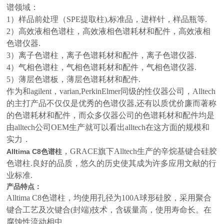
谱领域：
1）样品前处理（SPE提取柱),标准品，进样针，样品瓶等.
2）高效液相色谱柱，高效液相色谱耗材和配件，高效液相
色谱仪器.
3）离子色谱柱，离子色谱耗材和配件，离子色谱仪器.
4）气相色谱柱，气相色谱耗材和配件，气相色谱仪器.
5）薄层色谱板，薄层色谱耗材和配件.
作为和agilent，varian,PerkinElmer同级的性仪器公司，Alltech
的主打产品不仅仅是优秀的色谱仪器,还有以质优价廉而著称
的色谱耗材和配件，而众多仪器公司的色谱耗材和配件均是
由alltech公司OEM生产就可以看出alltech在这方面的规模和
实力．
，GRACE旗下Alltech生产的辛烷基键合硅胶
Alltima C8色谱柱
色谱柱.良好的品质，悠久的历史使其成为许多应用文献的行
业标准.
产品特点：
Alltima C8色谱柱，均使用孔径为100A球形硅胶，采用聚合
键合工艺及次键合(封端)技术，含碳量高，使用寿命长。在
腐蚀性流动相中