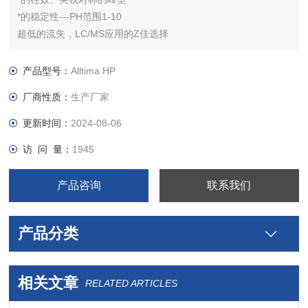
*的稳定性---PH范围1-10
超低的流失，LC/MS应用的Z佳选择
即使使用非常有破坏性流动相也能保证超长的使用寿命
C18： 适用于普通的反相应用
产品型号：
Alltima HP
C18 AQ：100%水性相容，适合分离水溶性样品
厂商性质：
生产厂家
EPS C18：提高极性样品的保留和峰型对称性
更新时间：
2024-08-06
访 问 量：
1945
产品咨询
联系我们
产品分类
相关文章
RELATED ARTICLES