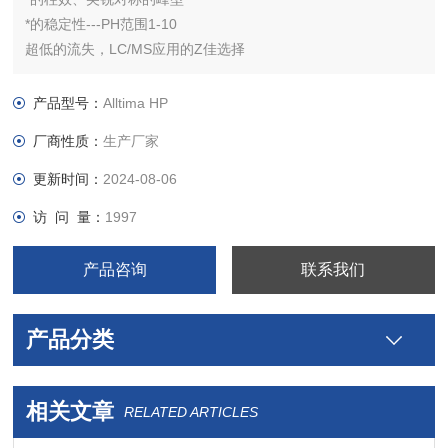
*的稳定性---PH范围1-10
超低的流失，LC/MS应用的Z佳选择
即使使用非常有破坏性流动相也能保证超长的使用寿命
C18： 适用于普通的反相应用
产品型号：
Alltima HP
C18 AQ：100%水性相容，适合分离水溶性样品
厂商性质：
生产厂家
EPS C18：提高极性样品的保留和峰型对称性
更新时间：
2024-08-06
访 问 量：
1997
产品咨询
联系我们
产品分类
相关文章
RELATED ARTICLES