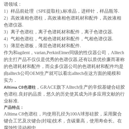
谱领域：
1）样品前处理（SPE提取柱),标准品，进样针，样品瓶等.
2）高效液相色谱柱，高效液相色谱耗材和配件，高效液相
色谱仪器.
3）离子色谱柱，离子色谱耗材和配件，离子色谱仪器.
4）气相色谱柱，气相色谱耗材和配件，气相色谱仪器.
5）薄层色谱板，薄层色谱耗材和配件.
作为和agilent，varian,PerkinElmer同级的性仪器公司，Alltech
的主打产品不仅仅是优秀的色谱仪器,还有以质优价廉而著称
的色谱耗材和配件，而众多仪器公司的色谱耗材和配件均是
由alltech公司OEM生产就可以看出alltech在这方面的规模和
实力．
，GRACE旗下Alltech生产的辛烷基键合硅胶
Alltima C8色谱柱
色谱柱.良好的品质，悠久的历史使其成为许多应用文献的行
业标准.
产品特点：
Alltima C8色谱柱，均使用孔径为100A球形硅胶，采用聚合
键合工艺及次键合(封端)技术，含碳量高，使用寿命长。在
腐蚀性流动相中