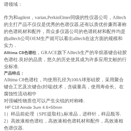
谱领域：
作为和agilent，varian,PerkinElmer同级的性仪器公司，Alltech
的主打产品不仅仅是优秀的色谱仪器,还有以质优价廉而著称
的色谱耗材和配件，而众多仪器公司的色谱耗材和配件均是
由alltech公司OEM生产就可以看出alltech在这方面的规模和
实力．
，GRACE旗下Alltech生产的辛烷基键合硅胶
Alltima C8色谱柱
色谱柱.良好的品质，悠久的历史使其成为许多应用文献的行
业标准.
产品特点：
Alltima C8色谱柱，均使用孔径为100A球形硅胶，采用聚合
键合工艺及次键合(封端)技术，含碳量高，使用寿命长。在
腐蚀性流动相中
对强碱性物质也可以产生尖锐的对称峰.
HP C18 Amide 3um 4.6×50mm
1）样品前处理（SPE提取柱),标准品，进样针，样品瓶等.
2）高效液相色谱柱，高效液相色谱耗材和配件，高效液相
色谱仪器.