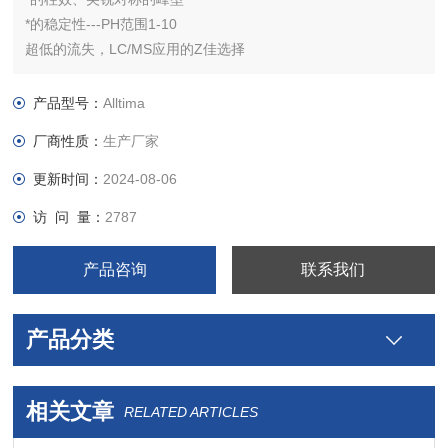
*的稳定性---PH范围1-10
超低的流失，LC/MS应用的Z佳选择
即使使用非常有破坏性流动相也能保证超长的使用寿命
C18： 适用于普通的反相应用
产品型号：
Alltima
C18 AQ：100%水性相容，适合分离水溶性样品
厂商性质：
生产厂家
EPS C18：提高极性样品的保留和峰型对称性
更新时间：
2024-08-06
访 问 量：
2787
产品咨询
联系我们
产品分类
相关文章
RELATED ARTICLES