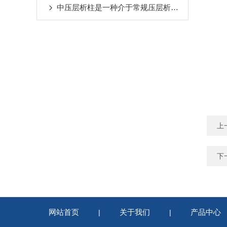
中压层析柱是一种介于常规压层析柱和制备层析柱之间的色谱仪器
上
下
网站首页
关于我们
产品中心
|
|