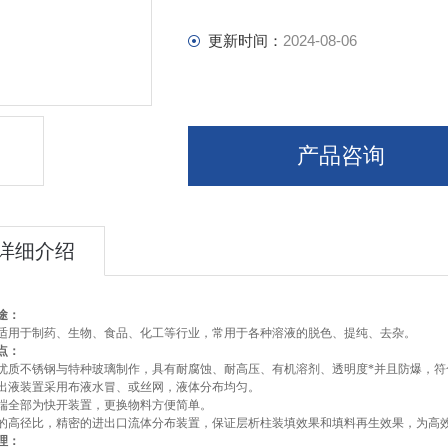
更新时间：
2024-08-06
产品咨询
详细介绍
途：
适用于制药、生物、食品、化工等行业，常用于各种溶液的脱色、提纯、去杂。
点：
采用优质不锈钢与特种玻璃制作，具有耐腐蚀、耐高压、有机溶剂、透明度*并且防爆，符
进、出液装置采用布液水冒、或丝网，液体分布均匀。
上下端全部为快开装置，更换物料方便简单。
合理的高径比，精密的进出口流体分布装置，保证层析柱装填效果和填料再生效果，为
理：