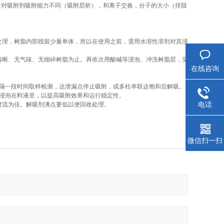
分对吸附剂吸附能力不同（吸附层析），和离子交换，分子的大小（排阻
化处理，树脂内部残留少量单体，所以在使用之前，需用水溶性溶剂对其浸
水清晰、无气味、无细碎树脂为止。再依次用酸碱等浸泡、冲洗树脂层，至
在线咨询
每隔一段时间取样检测，达泄漏点停止吸附，或多柱串联达饱和后解吸。
*浸泡在料液里，以提高吸附效果和运行稳定性。
电话
对流为佳。解吸剂沸点要低以便回收处理。
微信扫一扫