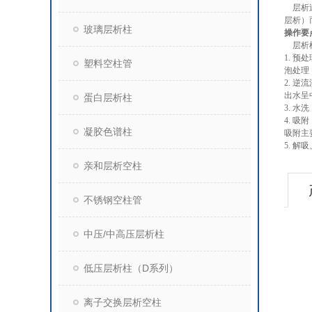
层析过
层析）
玻璃层析柱
操作要
层析柱
1. 
塑料空柱管
泡处理
2. 
出水呈
蛋白层析柱
3. 
4. 
凝胶色谱柱
吸附主
5. 
亲和层析空柱
不锈钢空柱管
中压/中高压层析柱
低压层析柱（D系列）
离子交换层析空柱