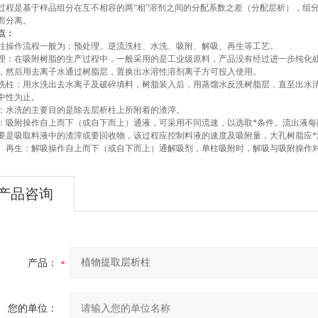
程是基于样品组分在互不相容的两“相”溶剂之间的分配系数之差（分配层析），组
而分离。
点：
操作流程一般为：预处理、逆流洗柱、水洗、吸附、解吸、再生等工艺。
预处理：在吸附树脂的生产过程中，一般采用的是工业级原料，产品没有经过进一步纯
，然后用去离子水通过树脂层，置换出水溶性溶剂离子方可投入使用。
逆流洗柱：用水洗出去水离子及破碎填料，树脂装入后，用蒸馏水反洗树脂层，直至出
中性为止。
水洗：水洗的主要目的是除去层析柱上所附着的渣滓。
吸附：吸附操作自上而下（或自下而上）通液，可采用不同流速，以选取*条件。流出液
要是吸取料液中的渣滓或要回收物，该过程应控制料液的速度及吸附量，大孔树脂应
解吸、再生：解吸操作自上而下（或自下而上）通解吸剂，单柱吸附时，解吸与吸附操作
产品咨询
产品：
您的单位：