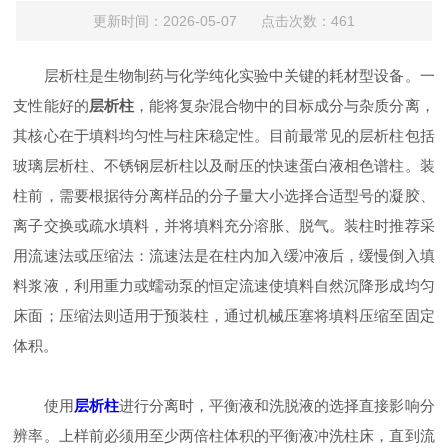
更新时间：2026-05-07 点击次数：461
层析柱是生物制药与化学纯化实验中关键的耗材型设备。一
支性能好的
层析柱
，能将复杂混合物中的目标成分与杂质分离，
其核心在于填料均匀性与柱床稳定性。目前最常见的层析柱包括
玻璃层析柱、不锈钢层析柱以及耐压的快速蛋白液相色谱柱。装
柱前，需要根据待分离样品的分子量大小选择合适型号的凝胶、
离子交换或疏水填料，并将填料充分溶胀、脱气。装柱时推荐采
用流速法或压缩法：流速法是在柱内加入缓冲液后，缓慢倒入填
料浆液，利用重力或蠕动泵的恒定流速使填料自然沉降形成均匀
床面；压缩法则适用于预装柱，通过机械压塞将填料压缩至固定
体积。
使用
层析柱
进行分离时，平衡液和洗脱液的选择直接影响分
辨率。上样前必须用至少两倍柱体积的平衡液冲洗柱床，直到流