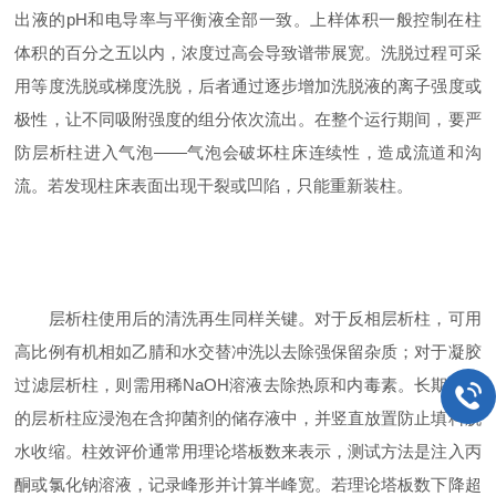
出液的pH和电导率与平衡液全部一致。上样体积一般控制在柱
体积的百分之五以内，浓度过高会导致谱带展宽。洗脱过程可采
用等度洗脱或梯度洗脱，后者通过逐步增加洗脱液的离子强度或
极性，让不同吸附强度的组分依次流出。在整个运行期间，要严
防层析柱进入气泡——气泡会破坏柱床连续性，造成流道和沟
流。若发现柱床表面出现干裂或凹陷，只能重新装柱。
层析柱使用后的清洗再生同样关键。对于反相层析柱，可用
高比例有机相如乙腈和水交替冲洗以去除强保留杂质；对于凝胶
过滤层析柱，则需用稀NaOH溶液去除热原和内毒素。长期不用
的层析柱应浸泡在含抑菌剂的储存液中，并竖直放置防止填料脱
水收缩。柱效评价通常用理论塔板数来表示，测试方法是注入丙
酮或氯化钠溶液，记录峰形并计算半峰宽。若理论塔板数下降超