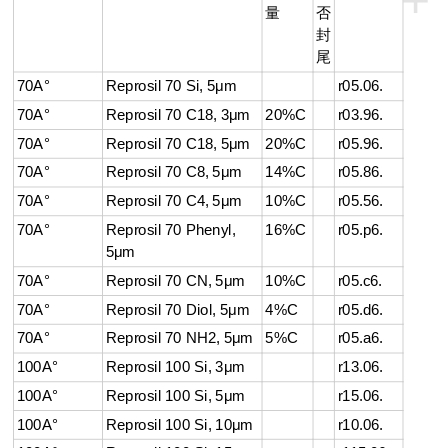
+
量
否
封
尾
70A°
Reprosil 70 Si, 5μm
r05.06.
70A°
Reprosil 70 C18, 3μm
20%C
r03.96.
70A°
Reprosil 70 C18, 5μm
20%C
r05.96.
70A°
Reprosil 70 C8, 5μm
14%C
r05.86.
70A°
Reprosil 70 C4, 5μm
10%C
r05.56.
70A°
Reprosil 70 Phenyl,
16%C
r05.p6.
5μm
70A°
Reprosil 70 CN, 5μm
10%C
r05.c6.
70A°
Reprosil 70 Diol, 5μm
4%C
r05.d6.
70A°
Reprosil 70 NH2, 5μm
5%C
r05.a6.
100A°
Reprosil 100 Si, 3μm
r13.06.
100A°
Reprosil 100 Si, 5μm
r15.06.
100A°
Reprosil 100 Si, 10μm
r10.06.