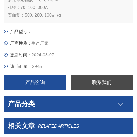
孔径：70, 100, 300A°
表面积：500, 280, 100㎡ /g
孔容积：0.9, 1.1, 1.1ml/g
PH 范围：2-8
产品型号：
纯度： Na:50ppm, Fe:4ppm, Pb:<1ppm
厂商性质：
生产厂家
非常适合于制备色谱柱。非常有竞争力的价格。高的样品回收
率。更长的柱寿命。
更新时间：
2024-08-07
访 问 量：
2945
产品咨询
联系我们
产品分类
相关文章
RELATED ARTICLES