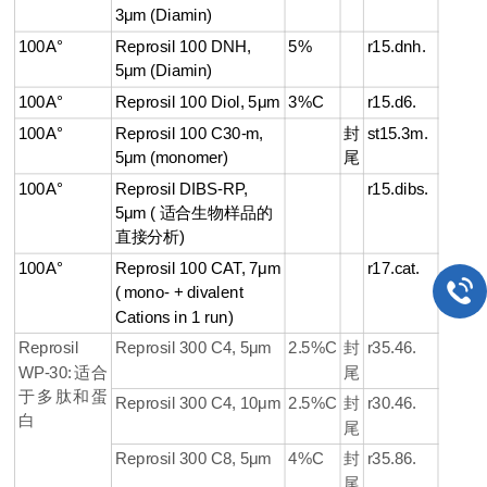
3μm (Diamin)
100A°
Reprosil 100 DNH,
5%
r15.dnh.
5μm (Diamin)
100A°
Reprosil 100 Diol, 5μm
3%C
r15.d6.
100A°
Reprosil 100 C30-m,
封
st15.3m.
5μm (monomer)
尾
100A°
Reprosil DIBS-RP,
r15.dibs.
5μm ( 适合生物样品的
直接分析)
100A°
Reprosil 100 CAT, 7μm
r17.cat.
( mono- + divalent
Cations in 1 run)
Reprosil
Reprosil 300 C4, 5μm
2.5%C
封
r35.46.
WP-30:适合
尾
于多肽和蛋
Reprosil 300 C4, 10μm
2.5%C
封
r30.46.
白
尾
Reprosil 300 C8, 5μm
4%C
封
r35.86.
尾