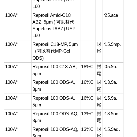
L60
100A°
Reprosil Amid-C18
r25.ace.
ABZ, 5μm ( 可以替代
Supelcosil ABZ) USP-
L60
100A°
Reprosil C18-MP, 5μm
封
r15.9mp.
（可以替代MP-Gel
尾
ODS)
100A°
Reprosil 100 C18-AB,
18%C
封
r05.9b.
5μm
尾
100A°
R
eprosil 100 ODS-A,
16%C
封
r13.9a.
3μm
尾
100A°
Reprosil 100 ODS-A,
16%C
封
r15.9a.
5μm
尾
100A°
Reprosil 100 ODS-AQ,
13%C
封
r13.9aq.
3μm
尾
100A°
Reprosil 100 ODS-AQ,
13%C
封
r15.9aq.
5μm
尾