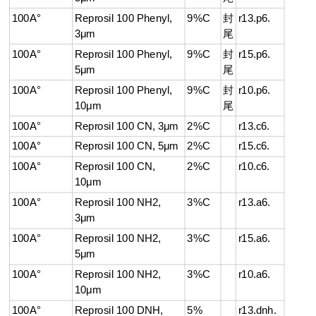
100A°
Reprosil 100 Phenyl,
9%C
封
r13.p6.
3μm
尾
100A°
Reprosil 100 Phenyl,
9%C
封
r15.p6.
5μm
尾
100A°
Reprosil 100 Phenyl,
9%C
封
r10.p6.
10μm
尾
100A°
Reprosil 100 CN, 3μm
2%C
r13.c6.
100A°
Reprosil 100 CN, 5μm
2%C
r15.c6.
100A°
Reprosil 100 CN,
2%C
r10.c6.
10μm
100A°
Reprosil 100 NH2,
3%C
r13.a6.
3μm
100A°
Reprosil 100 NH2,
3%C
r15.a6.
5μm
100A°
Reprosil 100 NH2,
3%C
r10.a6.
10μm
100A°
Reprosil 100 DNH,
5%
r13.dnh.