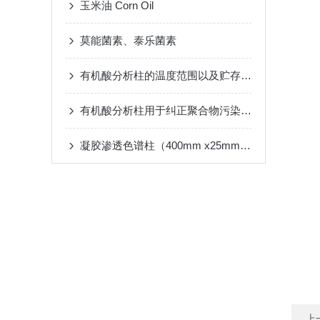
玉米油 Corn Oil
莫能菌素、泰乐菌素
有机酸分析柱的温度范围以及贮存的方法
有机酸分析柱用于纠正聚合物污染或聚合物床压缩的操作
凝胶渗透色谱柱（400mm x25mm） 伯乐S-X3
上