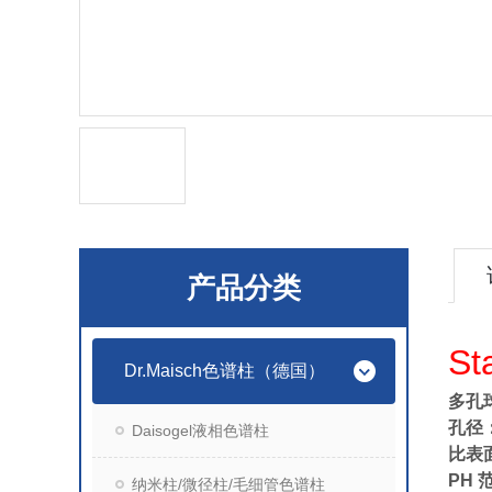
产品分类
St
Dr.Maisch色谱柱（德国）
多孔球
孔径： 
Daisogel液相色谱柱
比表面
PH 
纳米柱/微径柱/毛细管色谱柱