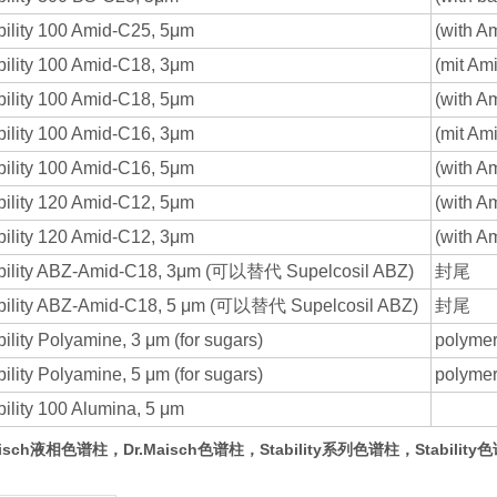
bility 100 Amid-C25, 5μm
(with 
bility 100 Amid-C18, 3μm
(mit A
bility 100 Amid-C18, 5μm
(with 
bility 100 Amid-C16, 3μm
(mit A
bility 100 Amid-C16, 5μm
(with 
bility 120 Amid-C12, 5μm
(with 
bility 120 Amid-C12, 3μm
(with 
bility ABZ-Amid-C18, 3μm (可以替代 Supelcosil ABZ)
封尾
bility ABZ-Amid-C18, 5 μm (可以替代 Supelcosil ABZ)
封尾
bility Polyamine, 3 μm (for sugars)
polyme
bility Polyamine, 5 μm (for sugars)
polyme
bility 100 Alumina, 5 μm
isch
液相色谱柱，
Dr.Maisch
色谱柱，
Stability系列色谱柱
，Stabilit