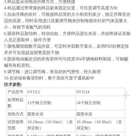
3.样品盘采用电动升降方式，方便快捷
4.样品通过带弹簧的样品架来固定位置，可任意调节高度方向
5.自由升降的吹针，可根据样品管的大小和溶剂多少，独立升降至合
适的高度，同时采用进口流量调节阀来控制每路吹针的气体流量大
小，有效节省氮气的消耗
6.圆形样品架结构，转动自如，方便样品进出水浴，并始终保证实验
人员正面取样，操作方便
7.微电脑智能数字温控器，可定时并双数字显示，采用PID自整定技
术并可实现超温报警及防干烧
8.圆形电动氮吹仪的所有部件均匀优质304不锈钢材料制造，可耐酸
碱等有机溶剂。
9.调节阀：进口调节阀，有良好的气密性，经久耐用
10.在浓缩有毒溶剂时，整个系统可置于通风柜中
技术参数:
+
产品型号
SY1112
SY1124
处理样品
12个独立控制
24个独立控制
数
加热方式
圆形水浴
圆形水浴
试管使用
10-29mm（10-50ml）（支
10-29mm（10-50ml）（支
范围
持定制）
持定制）