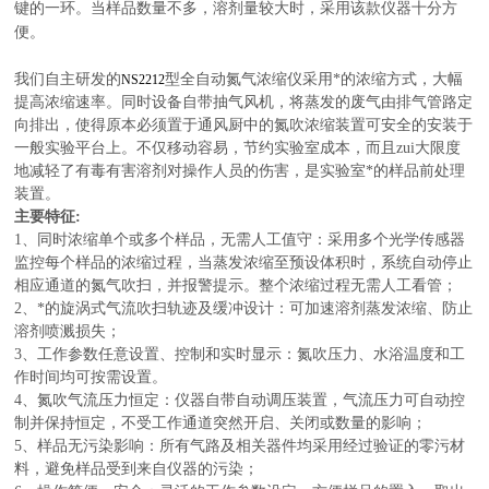
键的一环。当样品数量不多，溶剂量较大时，采用该款仪器十分方
便。
我们
自主研发的
型全自动氮气浓缩仪采用*的浓缩方式，大幅
NS2212
提高浓缩速率。同时设备自带抽气风机，将蒸发的废气由排气管路定
向排出，使得原本必须置于通风厨中的氮吹浓缩装置可安全的安装于
一般实验平台上。不仅移动容易，节约实验室成本，而且zui大限度
地减轻了有毒有害溶剂对操作人员的伤害，是实验室*的样品前处理
装置。
主要特征:
1、同时浓缩单个或多个样品，
无
需人工值守：采用多个光学传感器
监控每个样品的浓缩过程，当蒸发浓缩至预设体积时，系统自动停止
相应通道的氮气吹扫，并报警提示。整个浓缩过程无需人工看管；
2、*的旋涡式气流吹扫轨迹及缓冲设计：可加速溶剂蒸发浓缩、防止
溶剂喷溅损失；
3、工作参数任意设置、控制和实时显示：氮吹压力、水浴温度和工
作时间均可按需设置。
4、氮吹气流压力恒定：仪器自带自动调压装置，气流压力可自动控
制并保持恒定，不受工作通道突然开启、关闭或数量的影响；
5、样品无污染影响：所有气路及相关器件均采用经过验证的零污材
料，避免样品受到来自仪器的污染；