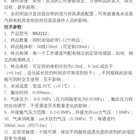
6、操作简便、安全：灵活的工作参数设定、方便样品的置入、取出
过程，易学易用；
7、全封闭设计及仪器自带的强力排风系统配置，可有效避免水浴蒸
汽和有机挥发组份对仪器及操作人员的影响。
技术参数:
1、产品型号：
NS2212
；
2、样品数量：同时浓缩处理1-12个样品；
3、样品瓶体积：50或150mL（可定制200ml）；
4、终点检测：每一个工作通道均配有独立的定容传感器，自动、独
立的检测终点；
5、终点体积：可定容的体积分别为1.0mL、0.5mL或近干
（≈0.1mL，适当延长吹扫时间亦可将溶剂吹干），不同规格的浓缩
瓶可同时交叉使用，互不影响；
6、水浴温度：室温-95℃（±0.1℃）；
7、氮吹时间：0-999min；
8、气体压力： 0-0.1MPa（压力间隔变化为0.01MPa），氮吹压力程
控自动调节，不受通道开关数量变化的影响；
9、外接氮气压力范围：0.2-0.8MPa，外接允许zui大气压：1.0MPa；
10、气体消耗量：zui大吹扫气压（0.1MPa）下，每通道约
500mL/min（约17cfm）；
11、定容灵敏度：十级可调，保证不同颜色或透光度的溶剂的浓缩定
容更为准确；