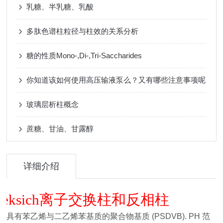
乳糖、半乳糖、乳酸
多肽色谱柱粒径与柱效的关系分析
糖的性质Mono-,Di-,Tri-Saccharides
你知道该如何使用高压输液泵么？又有哪些注意事项呢
玻璃层析柱概念
蔗糖、甘油、甘露醇
详细介绍
离子交换柱和反相柱
eksich
具有苯乙烯与二乙烯苯基质的聚合物基质 (PSDVB). PH 范