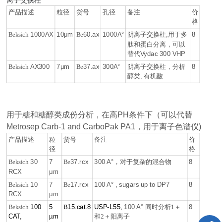
离子交换柱
产品描述
粒径
货号
孔径
备注
价
格
1000AX
10μm
60.ax
1000A°
阴离子交换柱
,
用于多
8
Beksich
Be
肽和蛋白分离
可以
，
替代Vydac 300 VHP
AX300
7
μm
37.ax
300A°
阴离子交换柱，分析
8
Beksich
Be
醇类
,
有机酸
用于糖和糖醇类
成份分析
，
在高PH条件下（可以代替
Metrosep Carb-1 and CarboPak PA1
，
用于离子色谱仪
)
产品描述
粒
货号
备注
价
径
格
30
7
37.rcx
300 A°
，
对于复杂的混合物
8
Beksich
Be
RCX
μm
10
7
17.rcx
100 A° , sugars up to DP7
8
Beksich
Be
RCX
μm
100
5
15.cat.8
USP-L55,
100 A°
8
Beksich
B
同时分析
1
＋
CAT,
µm
和
2
＋
阳离子