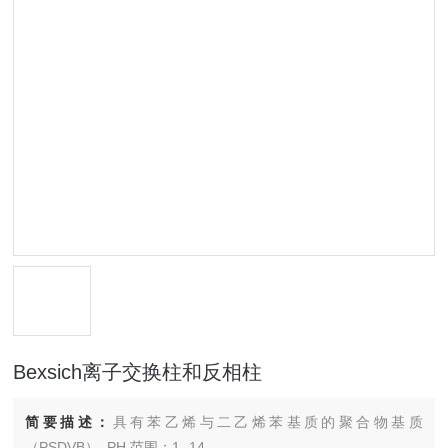
Bexsich离子交换柱和反相柱
简要描述：
具有苯乙烯与二乙烯苯基质的聚合物基质
（PSDVB）. PH 范围：1- 14