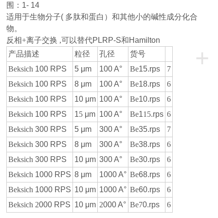
围：1- 14
适用于生物分子( 多肽和蛋白）和其他小的碱性成分化合
物。
反相
+
离子
交换
,
可以替代PLRP-S和Hamilton
+
产品描述
粒径
孔径
货号
Beksich
100 RPS
5 μm
100 A°
Be
15.rps
7
Beksich
100 RPS
8
μm
100 A°
Be
18.rps
6
Beksich
100 RPS
10
μm
100 A°
Be
10.rps
6
Beksich
100 RPS
1
5
μm
100 A°
Be
1
15
.rps
6
Beksich
300 RPS
5 μm
300 A°
Be
35.rps
7
Beksich
300 RPS
8
μm
300 A°
Be
38.rps
6
Beksich
300 RPS
10
μm
300 A°
Be
30.rps
6
Beksich
1000 RPS
8
μm
1000 A°
Be
68.rps
6
Beksich
1000 RPS
10
μm
1000 A°
Be
60.rps
6
Beksich
2
000 RPS
10
μm
2
000 A°
Be
7
0.rps
6