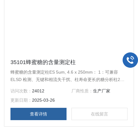
35101蜂蜜糖的含量测定柱
蜂蜜糖的含量测定柱ES 5um, 4.6 x 250mm： 1：可兼容
ELSD 检测、无键和相流失干扰、柱寿命更长的糖分析柱2：
柱寿命更长：杂化键和相技术使得这款糖柱兼有硅胶柱的耐压
访问次数：
24012
厂商性质：
生产厂家
性与聚合物柱的酸碱耐受性3：基线更稳定：与常规的用于分
更新日期：
2025-03-26
析糖的硅胶氨基柱比较，即使使用梯度洗脱也没有基线漂移问
题4：可兼容使用在梯度洗脱条件下的ELSD。
查看详情
在线留言