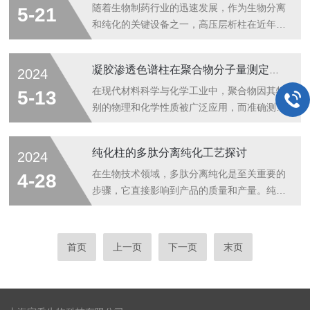
机型擅长处理小批量多品种的包装，而有些则
物研发中的关键作用1.分离纯化该产品通过不
随着生物制药行业的迅速发展，作为生物分离
5-21
更适合大批量单一产品的包装。明确这些信...
同的填料和操作条件，可以高效地分离混合物
和纯化的关键设备之一，高压层析柱在近年来
中的各个组分，特别是对于结构相似的化合
得到了显著的技术提升并展现出明确的市场发
物，如蛋白质、多肽和小分子药物。2.物质鉴
展趋势。本文旨在概述这一领域的较新技术进
凝胶渗透色谱柱在聚合物分子量测定中的应用实例
2024
定通过对药物分子进行层析分离，并分析其色
展并分析其市场动态。技术进展方面，高压层
谱行为，科学家们可以更好地了解药物分子的
析柱的设计和材料选择已有很大突破。新型层
在现代材料科学与化学工业中，聚合物因其特
5-13
性质和与其他物质的相互作用。3.药物筛...
析柱采用更耐用的材料，能够承受更高的操作
别的物理和化学性质被广泛应用，而准确测量
压力，从而提高了分离效率和速度。此外，改
聚合物的分子量分布对于理解其性能、控制生
进的柱填充技术使填料更加均匀，确保了更好
产过程及开发新材料至关重要。凝胶渗透色谱
纯化柱的多肽分离纯化工艺探讨
2024
的分离效果。智能化控制系统的集成，使得层
（GelPermeationChromatography,GPC）作
析过程可实现自动化和精确控制，提高了重复
为一项高效、精确的分离分析技术，在聚合物
在生物技术领域，多肽分离纯化是至关重要的
4-28
性和可靠性。在市场趋势方面，随着生物技
分子量测定领域发挥着不可替代的作用。本文
步骤，它直接影响到产品的质量和产量。纯化
术...
将以一个具体实例，探讨凝胶渗透色谱柱在测
柱作为多肽分离纯化过程中的核心设备，其工
定聚乙烯醇（PolyvinylAlcohol,PVA）分子量
艺的优化和选择对于提高纯化效率和降低成本
分布方面的应用。聚乙烯醇是一种水溶性聚合
具有重要意义。多肽分离纯化通常包括样品预
首页
上一页
下一页
末页
物，广泛应用于纺织、造纸、粘合剂...
处理、粗分离、精分离和纯度鉴定等多个步
骤。在这些步骤中，其选择和使用是决定分离
效果的关键因素。其种类繁多，包括离子交换
柱、疏水作用柱、亲和色谱柱、尺寸排阻柱