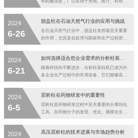
和机械强度，广泛应用于光电、医疗、科研等
领域。然而，正确的安装与使用是确保其性能
和寿命的关键。本文将详细介绍高精度亚克力
脱盐柱在石油天然气行业的应用与挑战
2024
柱管的安装与使用注意事项，帮助用户更好地
利用这一高性能材料。一、安装前的准备工作
在石油天然气行业中，脱盐柱发挥着至关重要
6-26
1.环境要求：安装亚克力柱管的环境应清洁、
的作用，尤其是在处理与勘探和生产过程密切
干燥，避免灰尘和湿气对柱管造成污染。同
相关的水资源方面。这些水资源往往含有高浓
时，环境温度应保持在常温范围内，避免异常
度的盐分和其他溶解固体，如果不加以处理，
如何选择适合您企业需求的分析柱装柱机？
2024
高温或低温。2.工具准备：安装前需准备好必
会对环境造成严重污染，同时也会影响油气井
要的工具，如扳手、螺丝刀、剪刀、胶水等。
的正常生产和操作。本文将探讨该产品在石油
随着科技的不断进步，分析柱装柱机已成为许
6-21
确保工具的干净和完好，避免对柱管造成损...
天然气行业中的应用及其面临的挑战。一、应
多企业生产过程中的常用设备。它们能够高效
用1.油田产出水处理油田产出水中含有大量的
地完成各种柱状物品的包装工作，大大提高了
盐分，这些盐分如果不进行处理，会在井筒内
生产效率。然而，面对市场上繁多的品牌和型
层析柱在药物研发中的重要性
2024
形成沉淀，影响油井的产能。该产品可以通过
号，如何选择一台真正适合您企业需求的分析
反渗透等技术有效地去除这些盐分，从而保持
柱装柱机，是一门需要深思熟虑的学问。以下
层析柱是药物研发过程中至关重要的分离纯化
6-5
油井的畅通，提高产量。2.天然气脱水在...
是如何选择适合您企业需求的设备的几个关键
工具。在药物分子的发现、优化、规模化生产
步骤：1.明确生产需求在购买前，首先要清楚
和质量控制各个环节，层析柱都发挥着不可替
您的产品种类、包装要求、生产量以及工作环
代的作用。本文将探讨层析柱在药物研发中的
高压层析柱的技术进展与市场趋势分析
2024
境。不同的设备适用于不同的场合，例如有些
重要性及其对整个制药工业的贡献。一、在药