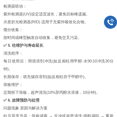
检测器联动：
紫外检测器(UV)设定适宜波长，避免目标峰遗漏。
示差折光检测器(RID) 适用于无紫外吸收化合物。
馏分收集：
按时间或峰型触发自动收集，避免交叉污染。
✅ 5. 柱维护与寿命延长
清洗程序：
每日使用后：用强溶剂冲洗(如反相柱用甲醇-水90:10冲洗30分
钟)。
长期保存：填充储存溶剂(如反相柱存于甲醇中)。
筛板维护：
定期拆下筛板，超声清洗(10%异丙醇水溶液，10分钟)。
✅ 6. 故障预防与处理
问题现象 原因与解决方案
柱压异常升高：筛板堵塞 → 反冲或超声清洗;填料塌陷 → 重新