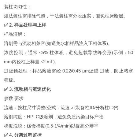
装柱均匀性：
湿法装柱需排除气泡，干法装柱需分段压实，避免柱床断层。
✅ 2. 样品处理与上样
样品溶解：
溶剂需与流动相兼容(如避免水相样品注入正相体系)。
浓度控制：通常 ≤5% 柱体积，避免超载导致峰变形(示例：50
mm内径柱上样量 ≤2 mL)。
过滤预处理：样品溶液需经 0.22/0.45 μm滤膜 过滤，防止堵塞
筛板。
✅ 3. 流动相与流速优化
参数 要求
流速：按柱尺寸调整(公式：流速∝(制备柱ID/分析柱ID)²)
溶剂纯度：HPLC级溶剂，避免杂质污染目标产物
梯度洗脱：缓慢梯度(0.5-1%/min)以提高分辨率
✅ 4. 分离过程监控