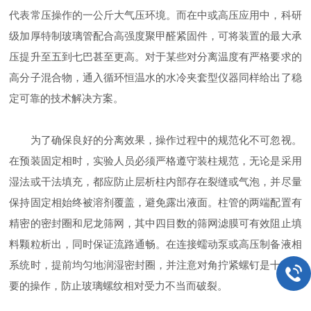
代表常压操作的一公斤大气压环境。而在中或高压应用中，科研
级加厚特制玻璃管配合高强度聚甲醛紧固件，可将装置的最大承
压提升至五到七巴甚至更高。对于某些对分离温度有严格要求的
高分子混合物，通入循环恒温水的水冷夹套型仪器同样给出了稳
定可靠的技术解决方案。
为了确保良好的分离效果，操作过程中的规范化不可忽视。
在预装固定相时，实验人员必须严格遵守装柱规范，无论是采用
湿法或干法填充，都应防止层析柱内部存在裂缝或气泡，并尽量
保持固定相始终被溶剂覆盖，避免露出液面。柱管的两端配置有
精密的密封圈和尼龙筛网，其中四目数的筛网滤膜可有效阻止填
料颗粒析出，同时保证流路通畅。在连接蠕动泵或高压制备液相
系统时，提前均匀地润湿密封圈，并注意对角拧紧螺钉是十分必
要的操作，防止玻璃螺纹相对受力不当而破裂。