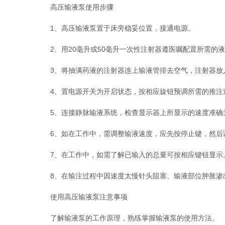
高压输液泵使用步骤
1、高压输液泵置于床旁稳妥位置，接通电源。
2、用20毫升或50毫升一次性注射器遵医嘱配置所需的
3、将抽满药液的注射器连上输液管排去空气，注射器放入
4、置电源开关为开启状态，按相应旋钮预调所需的推注速
5、连接静脉输液系统，检查显示器上所显示的速度准确
6、如在工作中，需调整输液速度，应先按停止键，然后调
7、在工作中，如需了解已输入的总量可按相应键钮显示
8、在输注过程中因速度太慢针头阻塞、输液部位肿胀渗出
使用高压输液泵注意事项
了解输液泵的工作原理，熟练掌握输液泵的使用方法。