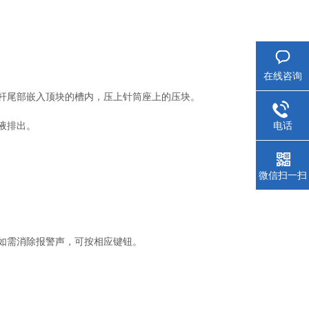
在线咨询
杆尾部嵌入顶块的槽内，压上针筒座上的压块。
电话
液排出。
微信扫一扫
如需消除报警声，可按相应键钮。