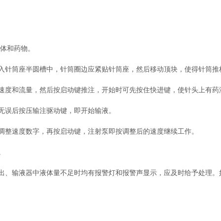
液体和药物。
针筒座半圆槽中，针筒圈边应紧贴针筒座，然后移动顶块，使得针筒推
度和流量，然后按启动键推注，开始时可先按住快进键，使针头上有药
无误后按压输注驱动键，即开始输液。
整速度数字，再按启动键，注射泵即按调整后的速度继续工作。
。
、输液器中液体量不足时均有报警灯和报警声显示，应及时给予处理。